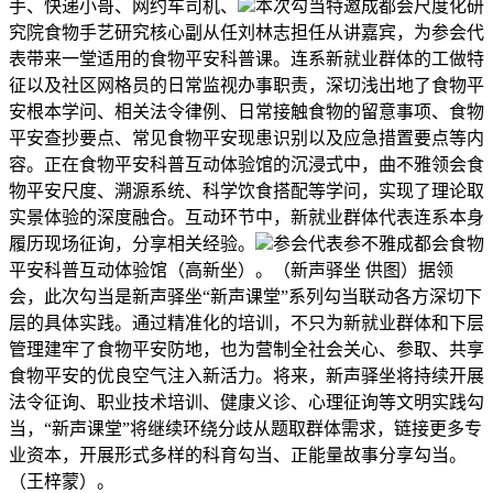
手、快递小哥、网约车司机、
本次勾当特邀成都会尺度化研
究院食物手艺研究核心副从任刘林志担任从讲嘉宾，为参会代
表带来一堂适用的食物平安科普课。连系新就业群体的工做特
征以及社区网格员的日常监视办事职责，深切浅出地了食物平
安根本学问、相关法令律例、日常接触食物的留意事项、食物
平安查抄要点、常见食物平安现患识别以及应急措置要点等内
容。正在食物平安科普互动体验馆的沉浸式中，曲不雅领会食
物平安尺度、溯源系统、科学饮食搭配等学问，实现了理论取
实景体验的深度融合。互动环节中，新就业群体代表连系本身
履历现场征询，分享相关经验。
参会代表参不雅成都会食物
平安科普互动体验馆（高新坐）。（新声驿坐 供图）据领
会，此次勾当是新声驿坐“新声课堂”系列勾当联动各方深切下
层的具体实践。通过精准化的培训，不只为新就业群体和下层
管理建牢了食物平安防地，也为营制全社会关心、参取、共享
食物平安的优良空气注入新活力。将来，新声驿坐将持续开展
法令征询、职业技术培训、健康义诊、心理征询等文明实践勾
当，“新声课堂”将继续环绕分歧从题取群体需求，链接更多专
业资本，开展形式多样的科育勾当、正能量故事分享勾当。
（王梓蒙）。