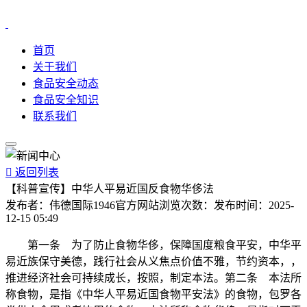
首页
关于我们
食品安全动态
食品安全知识
联系我们

返回列表
【科普宣传】中华人平易近国反食物华侈法
发布者：
伟德国际1946官方网站
浏览次数：
发布时间：
2025-
12-15 05:49
第一条 为了防止食物华侈，保障国度粮食平安，中华平
易近族保守美德，践行社会从义焦点价值不雅，节约资本，，
推进经济社会可持续成长，按照，制定本法。第二条 本法所
称食物，是指《中华人平易近国食物平安法》的食物，包罗各