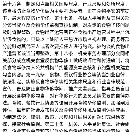
第十六条 制定和点窜相关国度尺度、行业尺度和处所尺度，
该当将防止食物华侈做为主要考虑要素，正在食物平安的前提
下，最大程度防止华侈。第十七条 各级人平易近及其相关部
分该当成立反食物华侈监视查抄机制，对发觉的食物华侈问题
及时督促整改。食物出产运营者正在食物出产运营过程中严沉
华侈食物的，县级以上处所人平易近市场监视办理、商务等部
分能够对其代表人或者次要担任人进行约谈。被约谈的食物出
产运营者该当当即整改。第十八条 机关事务办理部分会同相
关部分成立机关食堂反食物华侈工做成效评估和传递轨制，将
反食物华侈纳入公共机构节约能源资本查核和节约型机关建立
勾当内容。第十九条 食物、餐饮行业协会等该当加业自律，
依法制定、实施反食物华侈等相关集体尺度和行业自律规范，
宣传、普及防止食物华侈学问，推广先辈典型，指导会员盲目
开展反食物华侈勾当，对有华侈行为的会员采纳需要的自律办
法。食物、餐饮行业协会等该当开展食物华侈监测，加强阐发
评估，每年向社会发布相关反食物华侈环境及监测评估成果，
为制定法令、律例、政策、尺度和开展相关问题研究供给支
撑，接管社会监视。第二十条 机关、人平易近集体、社会组
织、企业事业单元和下层群众性自治组织该当将厉行节约、否