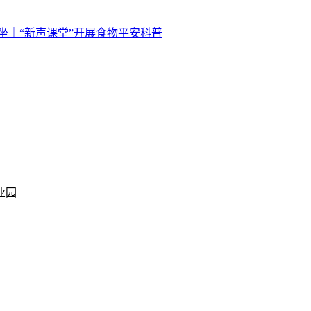
坐｜“新声课堂”开展食物平安科普
业园