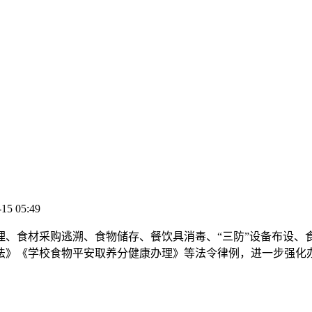
-15 05:49
食材采购逃溯、食物储存、餐饮具消毒、“三防”设备布设、食
法》《学校食物平安取养分健康办理》等法令律例，进一步强化办