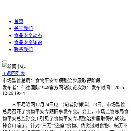
首页
关于我们
食品安全动态
食品安全知识
联系我们

返回列表
市场监管总局：食物平安专项整治步履取得阶段
发布者：
伟德国际1946官方网站
浏览次数：
发布时间：
2025-
12-26 19:44
人平易近网12月24日电 （记者孙博洋）23日，市场监管
总局召开了食物平安专题旧事发布会。会上，市场监管总局食
物平安总监孙会川引见了食物平安专项整治步履取得的成效。
孙会川暗示，针对“三无”“盗窟”食物、伪劣过时食物、来历不