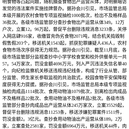
明食物等凸起问题，随机抽查食物出产运营从体，对明察暗访
发觉的违法案件实施挂牌督办。据孙会川引见，市场监管总局
本级开展的农村食物专项监视抽检1000批次，检出不及格样品
36批次。各级市场监管部分查抄食物出产运营从体349。12万
户次，立案12。96万起，督促平台删除违规消息3233条，关停
入网店肆916家，收缴冒充伪劣食物2071吨，结合机关捣毁制
假售假203个，移送机关1543起，抓获犯罪嫌疑人436人，农村
食物市场次序获得无力规范。据孙会川引见，截至11月底，各
级市场监管部分监视查抄中小学学校食堂和校外供餐单元一共
57。54万家次，罚没金额4696万元，列入严沉违法失信名单40
个，向纪检监察机关移送违规违纪线条，构成了行业从管、部
分监管、师生家长参取监视的共治款式，校园食物平安保障程
度获得无力提拔。据孙会川引见，市场监管总局本级专项监视
抽检肉成品1114批次、食用动物油1079批次，别离检出肉成品
不及格样品22批次、食用动物油不及格样品2批次。各级市场
监管部分查抄肉成品出产运营从体245万家次，立案35529起，
督促平台删除违规消息11253条，移送涉嫌犯罪案件1511件，
罚没金额2。3亿元。查抄食用动物油出产运营从体189。2万
家，立案查处2581家，罚没金额6964万元，移送机关44件，肉