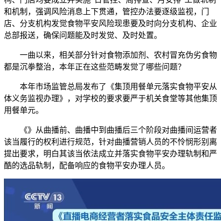
和机制，强调风险消息上下贯通，管控办法要逐级监视，门
店、分支机构发觉食物平安风险现患要及时向分支机构、企业
总部报送，确保问题能及时发觉、及时处置。
一曲以来，相关部分针对食物添加剂、农村冒充伪劣食物
都是沉拳整治，本年正在这些范畴发觉了哪些问题？
本年市场监管总局发布了《集顶用餐单元落实食物平安从
体义务监视办理》，对学校的要求要严于机关食堂等其他集顶
用餐单元。
《》从曲播前、曲播中到曲播后三个阶段对曲播间运营者
该当履行的权利进行规范，针对曲播营销人员的不怜悯形别离
提出要求，明白其该当依法成立并落实食物平安办理轨制和严
酷的选品轨制，配备响应的食物平安办理人员。