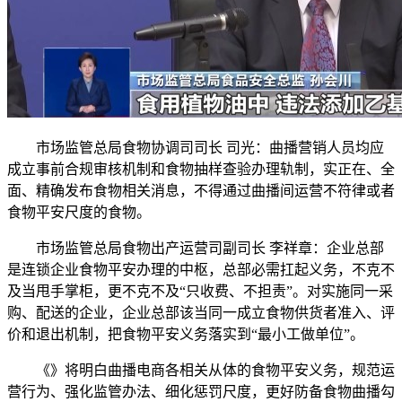
市场监管总局食物协调司司长 司光：曲播营销人员均应
成立事前合规审核机制和食物抽样查验办理轨制，实正在、全
面、精确发布食物相关消息，不得通过曲播间运营不符律或者
食物平安尺度的食物。
市场监管总局食物出产运营司副司长 李祥章：企业总部
是连锁企业食物平安办理的中枢，总部必需扛起义务，不克不
及当甩手掌柜，更不克不及“只收费、不担责”。对实施同一采
购、配送的企业，企业总部该当同一成立食物供货者准入、评
价和退出机制，把食物平安义务落实到“最小工做单位”。
《》将明白曲播电商各相关从体的食物平安义务，规范运
营行为、强化监管办法、细化惩罚尺度，更好防备食物曲播勾