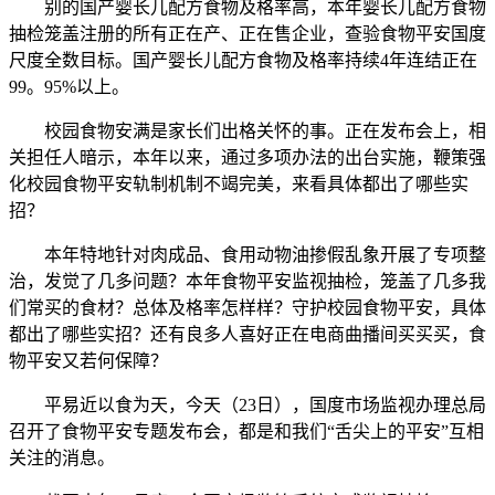
别的国产婴长儿配方食物及格率高，本年婴长儿配方食物
抽检笼盖注册的所有正在产、正在售企业，查验食物平安国度
尺度全数目标。国产婴长儿配方食物及格率持续4年连结正在
99。95%以上。
校园食物安满是家长们出格关怀的事。正在发布会上，相
关担任人暗示，本年以来，通过多项办法的出台实施，鞭策强
化校园食物平安轨制机制不竭完美，来看具体都出了哪些实
招？
本年特地针对肉成品、食用动物油掺假乱象开展了专项整
治，发觉了几多问题？本年食物平安监视抽检，笼盖了几多我
们常买的食材？总体及格率怎样样？守护校园食物平安，具体
都出了哪些实招？还有良多人喜好正在电商曲播间买买买，食
物平安又若何保障？
平易近以食为天，今天（23日），国度市场监视办理总局
召开了食物平安专题发布会，都是和我们“舌尖上的平安”互相
关注的消息。