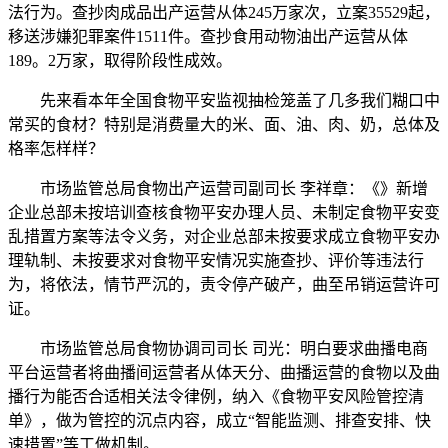
法行为。查抄肉成品出产运营从体245万家次，立案35529起，
移送涉嫌犯罪案件1511件。查抄食用动物油出产运营从体
189。2万家，取得阶段性成效。
先来看本年全国食物平安监视抽检笼盖了几多我们糊口中
常买的食材？特别是消费量大的米、面、油、肉、奶，总体及
格率怎样样？
市场监管总局食物出产运营司副司长 李祥章：《》新增
企业总部未按培训查核食物平安办理人员、未制定食物平安变
乱措置方案等法令义务，对企业总部未按要求成立食物平安办
理轨制、未按要求对食物平安情况实施查抄、评价等违法行
为，将依法，情节严沉的，责令停产破产，曲至吊销运营许可
证。
市场监管总局食物协调司司长 司光：明白要求曲播电商
平台运营者将曲播间运营者从体天分、曲播运营的食物以及曲
播行为能否合适相关法令律例，纳入《食物平安风险管控清
单》，做为管控的沉点内容，成立“智能监测、排查安排、快
速措置”等工做机制。