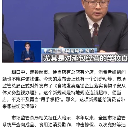
糊口中，连锁超市、便当店有总店有分店，消费者碰到问
题也不晓得该找谁。今天的发布会上还有一个沉磅动静，市场
监管总局正式对外发布了《食物发卖连锁企业落实食物平安从
体义务监视办理》。这个新规就是特地规范连锁超市、便当
店，不克不及再当“甩手掌柜”。那么，这项新规能给消费者带
来哪些切实保障？
市场监管总局相关担任人暗示，本年以来，全国市场监管
系统严查肉成品、食用油消费欺诈，冲击掺假、以次充好等违