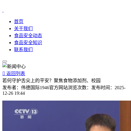
首页
关于我们
食品安全动态
食品安全知识
联系我们

返回列表
若何守护舌尖上的平安？聚焦食物添加剂、校园
发布者：
伟德国际1946官方网站
浏览次数：
发布时间：
2025-
12-26 19:44