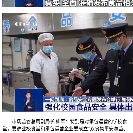
市场监管总局副局长 柳军：特别是对承包运营的学校食
堂，要肄业校食堂和承包运营企业要成立“双食物平安总监、