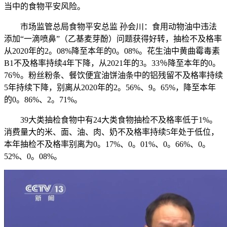
当中的食物平安风险。
市场监管总局食物平安总监 孙会川：食用动物油中违法
添加“一滴喷鼻”（乙基麦芽酚）问题获得好转，抽检不及格率
从2020年的2。08%降至本年的0。08%。花生油中黄曲霉毒素
B1不及格率持续4年下降，从2021年的3。33％降至本年的0。
76％。粉丝粉条、餐饮便宜油饼油条中的铝残留不及格率持续
5年持续下降，别离从2020年的2。56%、9。65%，降至本年
的0。86%、2。71%。
39大类抽检食物中有24大类食物抽检不及格率低于1%。
消费量大的米、面、油、肉、奶不及格率持续5年处于低位，
本年抽检不及格率别离为0。17%、0。01%、0。66%、0。
52%、0。08%。