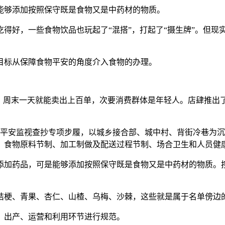
够添加按照保守既是食物又是中药材的物质。
好，一些食物饮品也玩起了“混搭”，打起了“摄生牌”。但现
目标从保障食物平安的角度介入食物的办理。
见，周末一天就能卖出上百单，次要消费群体是年轻人。店肆推出
安监视查抄专项步履，以城乡接合部、城中村、背街冷巷为沉
、食物原料节制、加工制做及配送过程节制、场合卫生和人员健
加药品，可是能够添加按照保守既是食物又是中药材的物质。按
梗、青果、杏仁、山楂、乌梅、沙棘，这些就是属于名单傍边
，出产、运营和利用环节进行规范。