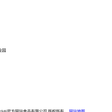
业园
ed. 山西伟德国际1946官方网站食品有限公司 版权所有
网站地图