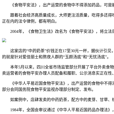
《食物平安法》，出产运营的食物中不得添加药品，可是能
跟着社会经济高质量成长，大师更注活质量，吃得多还得吃得
正在内的法令律例，都有明白。
2004年，《食物卫生法》改名为《食物平安法》，将立法
这家店的“中药奶茶”价钱正在17至30元一杯，据伙计引
的就是针对爱佳丽士和熬夜人群的“玉颜汤底”和“无忧汤底”。
本年5月以来，四川全省市场监管部分开展了平台外卖食物平
卖运营者的食物平安办理人员配备和履职、公示消息实正在性
《中华人平易近国食物平安法》，出产运营的食物中不得添
部分会同国务院食物平安监视办理部分制定、发布。
如案例中，店肆发卖的中药奶茶，配方中的麦芽、甘草、桔
1984年，全国会审议通过《中华人平易近国药品办理法》