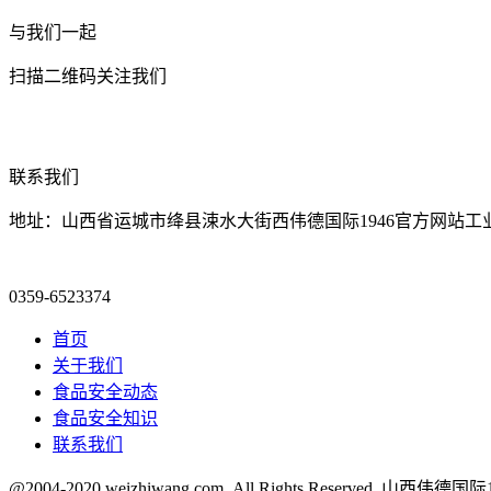
与我们一起
扫描二维码关注我们
联系我们
地址：山西省运城市绛县涑水大街西伟德国际1946官方网站工
0359-6523374
首页
关于我们
食品安全动态
食品安全知识
联系我们
@2004-2020 weizhiwang.com .All Rights Reserv