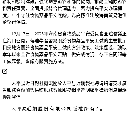
轨制和機制建設，強化聪慧監管和部門協同，推動全鏈條監管
和責任落實，全面提拔綜合管理能力，著力提高平安办理程
度，牢牢守住食物藥品平安底線，為高標准建設海南貿易港供
给堅實保障。
12月17日，2025年海南省食物藥品平安委員會全體會議正
在海口召開，傳達學習習總關於食物藥品平安工做的主要批示
和黨地方關於食物藥品平安工做的方針政策、決策摆设，聽取
本年以來全省食物藥品平安沉點工做完成情況、存正在問題等
工做匯報，審議有關實施方案。
人平易近日報社概況關於人平易近網報社聘请聘请英才廣
告服務合做加盟供稿服務數據服務網坐聲明網坐律師消息保護
聯系我們。
人 平易近 網 股 份 有 限 公 司 版 權 所 有 ？。