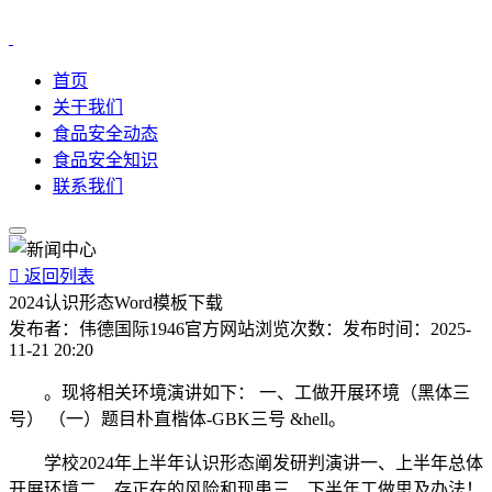
首页
关于我们
食品安全动态
食品安全知识
联系我们

返回列表
2024认识形态Word模板下载
发布者：
伟德国际1946官方网站
浏览次数：
发布时间：
2025-
11-21 20:20
。现将相关环境演讲如下： 一、工做开展环境（黑体三
号） （一）题目朴直楷体-GBK三号 &hell。
学校2024年上半年认识形态阐发研判演讲一、上半年总体
开展环境二、存正在的风险和现患三、下半年工做思及办法！