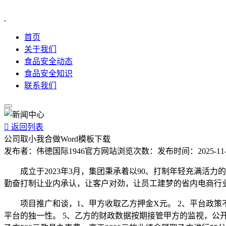
首页
关于我们
食品安全动态
食品安全知识
联系我们

返回列表
公司取小我合做Word模板下载
发布者：
伟德国际1946官方网站
浏览次数：
发布时间：
2025-11
成立于2023年3月，集团秉承着以90、打制年轻充满活力
勤奋打制让业内承认，让客户对劲，让员工建梦的省内电商行
项目推广和谈，1、甲方收取乙方押金X元。 2、平台政策不
平台的独一性。 5、乙方的财政数据按期接管甲方的监视，公开