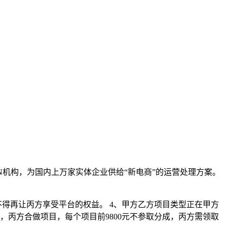
N机构，为国内上万家实体企业供给“新电商”的运营处理方案。
得再让丙方享受平台的权益。 4、甲方乙方项目类型正在甲方
，丙方合做项目，每个项目前9800元不参取分成，丙方需领取