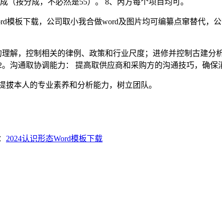
分成（按分成，不必然是55）。 8、丙方每个项目均可。
rd模板下载，公司取小我合做word及图片均可编纂点窜替代
理解，控制相关的律例、政策和行业尺度；进修并控制古建分
2。沟通取协调能力： 提高取供应商和采购方的沟通技巧，确
提拔本人的专业素养和分析能力，树立团队。
：
2024认识形态Word模板下载