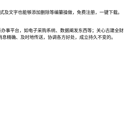
，公式及文字也能够添加删除等编纂操做，免费注册，一键下载。
析办事平台，如电子采购系统、数据阐发东西等；关心古建全财
保消息精确、及时地传送，协调各方好处，成立持久不变的。