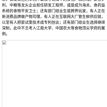
利、中粮等龙头企业担任研发工程师，或是成为海关、食药监
系统的食物平安卫士；还有部门结业生是跨界玩家，有人正在
新消费品牌做产物司理，有人正在互联网大厂管生鲜供应链，
以至有人把尝试室技术成专利创业；还有部门结业生选择继续
深制，此中不乏考入江南大学、中国农大等食物顶尖学府的案
例。