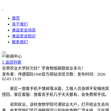
首页
关于我们
食品安全动态
食品安全知识
联系我们

返回列表
甘肃农业大学好欠好？学食物饭碗稳就业多元！
发布者：
伟德国际1946官方网站
浏览次数：
发布时间：
2026-
02-03 13:19
景区一旅客手机不慎掉落冰面，工做人员身绑平安绳将其
捞回，景区客服：旅客丢手机几乎天天都有，会免费帮手找。
说到就业，该校食物学院可谓就业大户。打开结业生去向
表，会发觉他们早已冲破保守认知中的食物厂流水线，正在伊