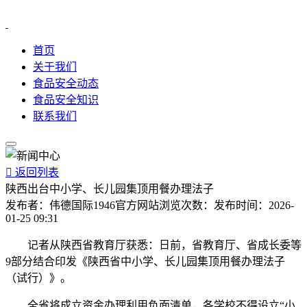
首页
关于我们
食品安全动态
食品安全知识
联系我们

返回列表
陕西出台中小学、长儿园集顶用餐办理法子
发布者：
伟德国际1946官方网站
浏览次数：
发布时间：
2026-
01-25 09:31
记者从陕西省教育厅获悉：日前，省教育厅、省成长委等
9部分结合印发《陕西省中小学、长儿园集顶用餐办理法子
（试行）》。
全省将成立资金办理利用负面清单，各学校不得设立“小