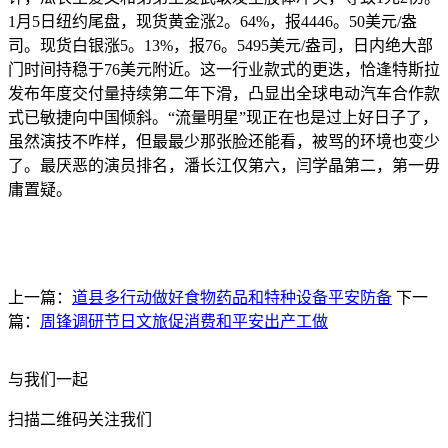
1月5日纽约尾盘，现货黄金涨2。64%，报4446。50美元/盎
司。现货白银涨5。13%，报76。5495美元/盎司，日内绝大部
门时间持稳于76美元附近。这一行业款式的更迭，恰逢特斯拉
发布年度交付量持续第二年下滑，凸显出全球电动汽车合作款
式已敏捷向中国倾斜。“流量明星”现正在也是过上好日子了，
虽然演技不咋样，但最最少那张脸还能看，被骂的环境也变少
了。最厌恶的演员排名，潘长江仅第六，闫学晶第二，第一毋
庸置疑。
上一篇：
道县多行动做好食物药品和特种设备平安防备
下一
篇：
周锋调研节日文旅促消费和平安出产工做
与我们一起
扫描二维码关注我们