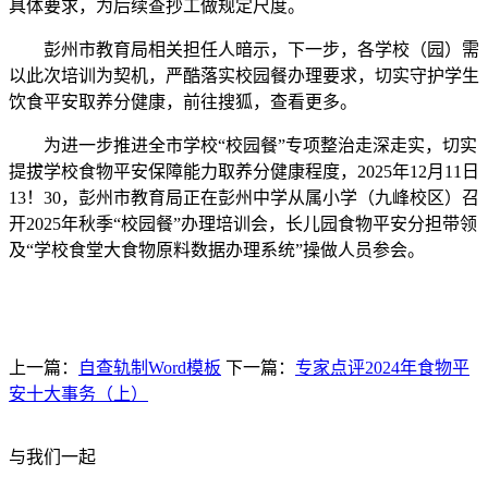
具体要求，为后续查抄工做规定尺度。
彭州市教育局相关担任人暗示，下一步，各学校（园）需
以此次培训为契机，严酷落实校园餐办理要求，切实守护学生
饮食平安取养分健康，前往搜狐，查看更多。
为进一步推进全市学校“校园餐”专项整治走深走实，切实
提拔学校食物平安保障能力取养分健康程度，2025年12月11日
13！30，彭州市教育局正在彭州中学从属小学（九峰校区）召
开2025年秋季“校园餐”办理培训会，长儿园食物平安分担带领
及“学校食堂大食物原料数据办理系统”操做人员参会。
上一篇：
自查轨制Word模板
下一篇：
专家点评2024年食物平
安十大事务（上）
与我们一起