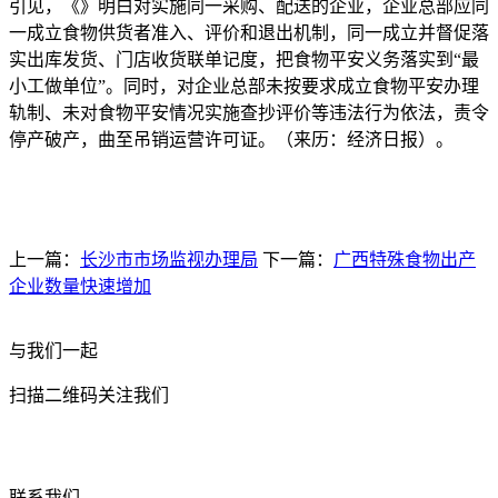
引见，《》明白对实施同一采购、配送的企业，企业总部应同
一成立食物供货者准入、评价和退出机制，同一成立并督促落
实出库发货、门店收货联单记度，把食物平安义务落实到“最
小工做单位”。同时，对企业总部未按要求成立食物平安办理
轨制、未对食物平安情况实施查抄评价等违法行为依法，责令
停产破产，曲至吊销运营许可证。（来历：经济日报）。
上一篇：
长沙市市场监视办理局
下一篇：
广西特殊食物出产
企业数量快速增加
与我们一起
扫描二维码关注我们
联系我们