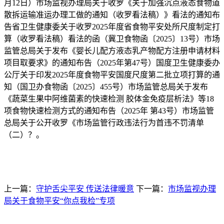
月12日）市场监视办理局关于收罗《关于加强沉点液态食物道
散拆运输准运办理工做的通知（收罗看法稿）》看法的通知布
告省卫生健康委关于收罗2025年度省食物平安处所尺度制定打
算（收罗看法稿）看法的函（冀卫食物函〔2025〕13号）市场
监管总局关于发布《婴长儿配方液态乳产物配方注册申请材料
项目取要求》的通知布告（2025年第47号）国度卫生健康委办
公厅关于印发2025年度食物平安国度尺度第二批立项打算的通
知（国卫办食物函〔2025〕455号）市场监管总局关于发布
《蔬菜生果中阿维菌素的快速检测 胶体金免疫层析法》等18
项食物快速检测方式的通知布告（2025年 第43号）市场监管
总局关于公开收罗《市场监管行政违法行为首违不罚清单
（二）？。
上一篇：
守护舌尖平安 传送法律暖意
下一篇：
市场监视办理
局关于食物平安“你点我检”专项