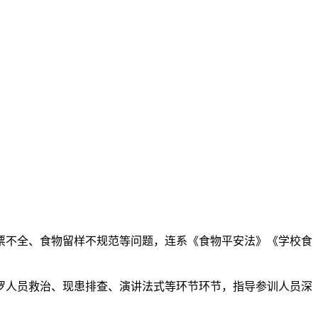
不全、食物留样不规范等问题，连系《食物平安法》《学校食
人员救治、现患排查、演讲法式等环节环节，指导参训人员深