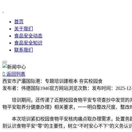
首页
关于我们
食品安全动态
食品安全知识
联系我们

返回列表
西安市浐灞国际港：专题培训建根本 夯实校园食
发布者：
伟德国际1946官方网站
浏览次数：
发布时间：
2025-12
培训期间，还传递了近期校园食物平安专项查抄中发觉的共
物平安取养分健康办理》相关要求，一一明白整改尺度、整改
本次培训紧扣校园食物平安核肉痛点取办理需求，处置务起
刻认识食物平安“零”的主要性，树立“不时安心不下”的义务认