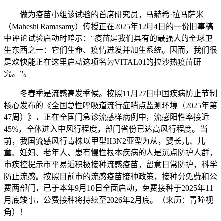
做为疫苗小组该试验的首席研究员，马赫希·拉马萨米
（Maheshi Ramasamy）传授正在2025年12月4日的一份旧事稿
中评论试验启动时暗示：“疫苗是我们具有的最强大的全球卫
生东西之一：它们生命、疫情迸发并加生系统。因而，我们很
是欢快能正在这里启动这项名为VITAL01的拉沙热疫苗研
究。”。
冬春季是流感高发季候。按照11月27日中国疾病防止节制
核心发布的《全国急性呼吸道流行症哨点监测环境（2025年第
47周）》，正在全国门急诊流感样病例中，流感阳性率接近
45%，全体进入中风行程度，部门省份已达高风行程度。当
前，我国流感风行毒株以甲型H3N2亚型为从，婴长儿、儿
童、妊妇、老年人、患有慢性根本疾病的人是沉点防护人群，
市疾控提示市平易近积极接种流感疫苗，留意日常防护，科学
防止流感。按照目前市的流感疫苗接种政策，接种分免费和公
费两部门，已于本年9月10日全面启动，免费接种于2025年11
月底竣事，公费接种将持续至2026年2月底。（来历：青瞳视
角）！