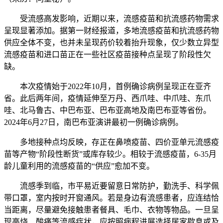
受流感高发影响，近期以来，流感疫苗和抗流感药物需求
呈现显著添加。据第一财经报道，多地流感疫苗和抗流感药物
供应全体不变，也并未呈现药价较着抬升现象，仅少数立异型
流感疫苗和进口苗正在一些社区疫苗接种点呈现了阶段性欠
缺。
本次疫情始于2022年10月，首例确诊病例呈现正在亚齐
省。此后两年间，疫情延伸至万丹、西爪哇、中爪哇、东爪
哇、北马鲁古、中巴布亚、巴布亚高地及南巴布亚等省份。
2024年6月27日，南巴布亚演讲最初一例确诊病例。
多地接种点均反映，存正在鼻喷疫苗、四价亚单元流感疫
苗等产物“阶段性断货”或库存较少。相较于流感疫苗，6-35月
龄儿童利用的流感疫苗的“供应”愈加不变。
流感季到临，市平易近要留意日常防护，勤洗手、科学佩
带口罩，室内按时开窗通风。若是身边有流感患者，应连结恰
当距离，尽量避免接触患者餐具、毛巾、衣物等物品。一旦呈
现高烧、酸痛等流感症状，应按照病程进展选择居家歇息或及