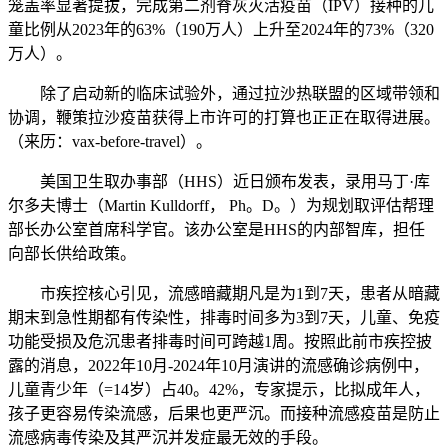
笼盖率显著提拔，完成第二剂脊灰灭活疫苗（IPV）接种的儿
童比例从2023年的63%（190万人）上升至2024年的73%（320
万人）。
除了启动新的临床试验外，通过拉沙热联盟的区域带领和
协调，鞭策拉沙疫苗获得上市许可的打算也正正在取得进展。
（来历：vax-before-travel）。
美国卫生取办事部（HHS）近日颁布发表，录用马丁·库
尔多夫博士（Martin Kulldorff， Ph。D。）为规划取评估帮理
部长办公室首席科学官。该办公室是HHS的内部智库，担任
向部长供给政策。
市疾控核心引见，流感暗藏期凡是为1到7天，患者从暗藏
期末到急性期都有传染性，排毒时间多为3到7天，儿童、免疫
功能受损及危沉患者排毒时间可跨越1周。按照此前市疾控披
露的消息，2022年10月-2024年10月演讲的流感确诊病例中，
儿童青少年（=14岁）占40。42%，专家提示，比拟成年人，
孩子更容易传染流感，后果也更严沉。而接种流感疫苗是防止
流感病毒传染及其严沉并发症最无效的手段。