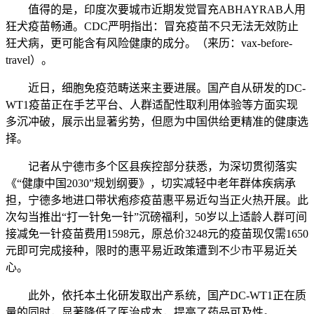
值得的是，印度次要城市近期发觉冒充ABHAYRAB人用
狂犬疫苗畅通。CDC严明指出：冒充疫苗不只无法无效防止
狂犬病，更可能含有风险健康的成分。（来历：vax-before-
travel）。
近日，细胞免疫范畴送来主要进展。国产自从研发的DC-
WT1疫苗正在手艺平台、人群适配性取利用体验等方面实现
多沉冲破，展示出显著劣势，但愿为中国供给更精准的健康选
择。
记者从宁德市多个区县疾控部分获悉，为深切贯彻落实
《“健康中国2030”规划纲要》，切实减轻中老年群体疾病承
担，宁德多地进口带状疱疹疫苗惠平易近勾当正火热开展。此
次勾当推出“打一针免一针”沉磅福利，50岁以上适龄人群可间
接减免一针疫苗费用1598元，原总价3248元的疫苗现仅需1650
元即可完成接种，限时的惠平易近政策遭到不少市平易近关
心。
此外，依托本土化研发取出产系统，国产DC-WT1正在质
量的同时，显著降低了医治成本，提高了药品可及性。