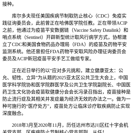
接种。
库尔多夫现任美国疾病节制取防止核心（CDC）免疫实
践征询委员会，此前曾正在哈佛医学院任教。正在带领ACIP
之前，他通过为疫苗平安数据链（Vaccine Safety Datalink）和
哨点系统（Sentinel）开辟新型统计取风行病学方式，协帮建
立了CDC和美国食物药品办理局（FDA）的疫苗及药物平安
监测系统。他还曾担任FDA药物平安取风险办理征询委员会
委员及ACIP新冠疫苗平安手艺工做组专家。
正在近日举行的以“应对多元挑和，建立健康亚太：公
允、韧性、立异”为从题的2025亚太区公共卫生大会上，中国
医学科学院协和医学院群医学及公共卫生学院副院长、中国医
药卫生文化协会疫苗取健康分会会长冯录召指出，疫苗接种是
防止流行症及其相关并发症最为经济无效的办法之一。做为一
种可施行的“医疗处方”，疫苗处方让临床诊疗取疾病防止实现
深度融合。
2018年3月至2020年11月，历任达州市达川区红十字会机
关党支部，区疾病防止节制核心党支部副、从任！