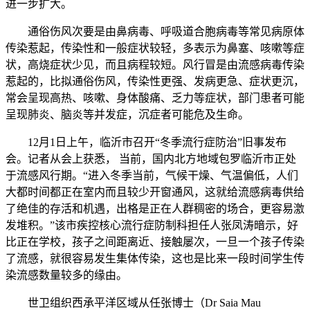
进一步扩大。
通俗伤风次要是由鼻病毒、呼吸道合胞病毒等常见病原体
传染惹起，传染性和一般症状较轻，多表示为鼻塞、咳嗽等症
状，高烧症状少见，而且病程较短。风行冒是由流感病毒传染
惹起的，比拟通俗伤风，传染性更强、发病更急、症状更沉，
常会呈现高热、咳嗽、身体酸痛、乏力等症状，部门患者可能
呈现肺炎、脑炎等并发症，沉症者可能危及生命。
12月1日上午，临沂市召开“冬季流行症防治”旧事发布
会。记者从会上获悉， 当前，国内北方地域包罗临沂市正处
于流感风行期。“进入冬季当前，气候干燥、气温偏低，人们
大都时间都正在室内而且较少开窗通风，这就给流感病毒供给
了绝佳的存活和机遇，出格是正在人群稠密的场合，更容易激
发堆积。”该市疾控核心流行症防制科担任人张凤涛暗示，好
比正在学校，孩子之间距离近、接触屡次，一旦一个孩子传染
了流感，就很容易发生集体传染，这也是比来一段时间学生传
染流感数量较多的缘由。
世卫组织西承平洋区域从任张博士（Dr Saia Mau