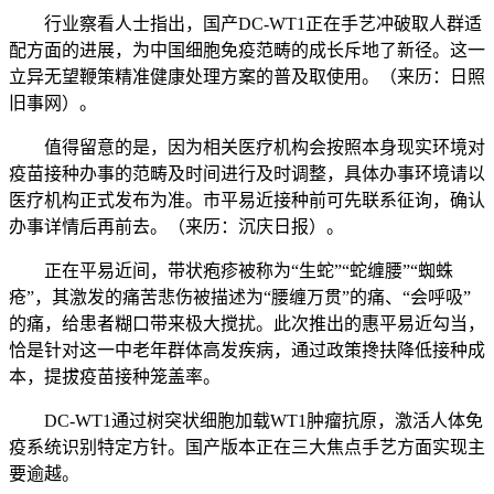
行业察看人士指出，国产DC-WT1正在手艺冲破取人群适
配方面的进展，为中国细胞免疫范畴的成长斥地了新径。这一
立异无望鞭策精准健康处理方案的普及取使用。（来历：日照
旧事网）。
值得留意的是，因为相关医疗机构会按照本身现实环境对
疫苗接种办事的范畴及时间进行及时调整，具体办事环境请以
医疗机构正式发布为准。市平易近接种前可先联系征询，确认
办事详情后再前去。（来历：沉庆日报）。
正在平易近间，带状疱疹被称为“生蛇”“蛇缠腰”“蜘蛛
疮”，其激发的痛苦悲伤被描述为“腰缠万贯”的痛、“会呼吸”
的痛，给患者糊口带来极大搅扰。此次推出的惠平易近勾当，
恰是针对这一中老年群体高发疾病，通过政策搀扶降低接种成
本，提拔疫苗接种笼盖率。
DC-WT1通过树突状细胞加载WT1肿瘤抗原，激活人体免
疫系统识别特定方针。国产版本正在三大焦点手艺方面实现主
要逾越。