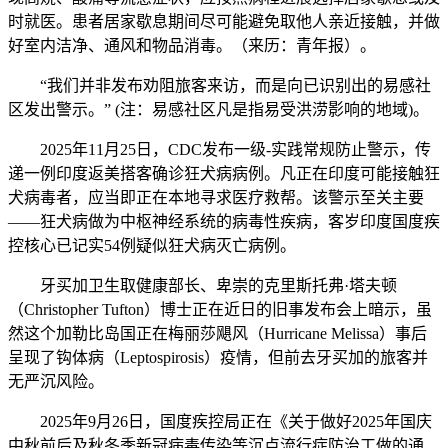
时就医。患者居家歇息期间尽可能避免取他人亲近接触，并做
好室内洁净、通风和物品消毒。（来历：青年报）。
“我们并非发布劝阻旅客来访，而是向已识别出的易感社
区发出警示。” (注：易感社区凡是指易受洪涝影响的地域)。
2025年11月25日，CDC发布一级-实践常规防止警示，传
递一例印度返美搭客确诊狂犬病病例。凡正在印度可能接触狂
犬病毒者，应当即正在本地寻求医疗救帮。该警示至关主要
——狂犬病做为中枢神经系统的病毒性疾病，客岁印度国度疾
控核心已记实54例疑似狂犬病灭亡病例。
牙买加卫生取健康部长、卑崇的克里斯托弗·塔夫顿
（Christopher Tufton）博士正在近日的旧事发布会上暗示，虽
然这个加勒比岛国正在梅丽莎飓风（Hurricane Melissa）事后
呈现了钩体病（Leptospirosis）疫情，但前去牙买加的旅客并
无严沉风险。
2025年9月26日，国度疾控局正在《关于做好2025年国庆
中秋前后及秋冬季新冠病毒传染等沉点流行症防治工做的通