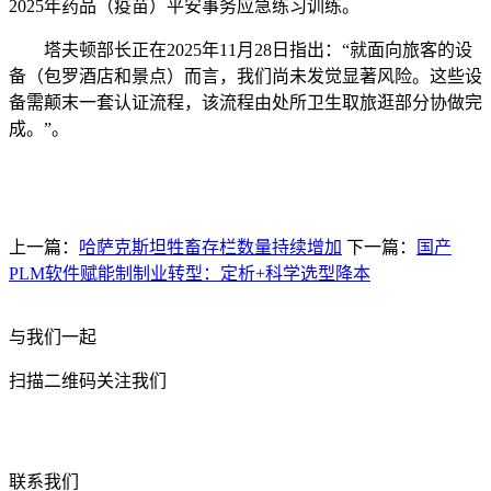
2025年药品（疫苗）平安事务应急练习训练。
塔夫顿部长正在2025年11月28日指出：“就面向旅客的设
备（包罗酒店和景点）而言，我们尚未发觉显著风险。这些设
备需颠末一套认证流程，该流程由处所卫生取旅逛部分协做完
成。”。
上一篇：
哈萨克斯坦牲畜存栏数量持续增加
下一篇：
国产
PLM软件赋能制制业转型：定析+科学选型降本
与我们一起
扫描二维码关注我们
联系我们