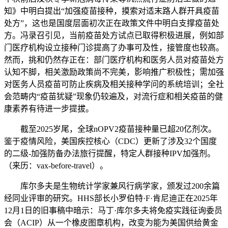
知》中明白提出“加强疫苗接种，摸索对适末路人群开具疫苗
处方”，这也是国度层面初次正在政策文件中明白支撑疫苗处
方。冯录召引见，当前疫苗处方试点已取得积极进展，例如部
门医疗机构设立接种门诊提高了办事可及性，接管度也较高。
然而，挑和仍然存正在：部门医疗机构和医务人员对疫苗处方
认知不脚，相关激励政策尚不完美，影响推广积极性；需加强
对医务人员疫苗可防止疾病及相关接种学问的系统培训；全社
会范畴内“疫苗犹疑”现象仍较遍及，对流行症和相关疫苗的健
康素养有待进一步提拔。
截至2025岁尾，全球nOPV2疫苗接种量已超20亿剂次。
鉴于疫情风险，美国疾控核心（CDC）更新了涉及32个国度
的二级-加强防备办法旅行提醒，特定人群接种IPV加强剂。
（来历：vax-before-travel）。
库尔多夫是生物统计学家兼风行病学家，颁发过200余篇
经同业评审的研究。HHS部长小罗伯特·F·肯尼迪正在2025年
12月1日的旧事稿中暗示：马丁·库尔多夫将免疫实践征询委员
会（ACIP）从一个橡皮图章机构，改变为能为美国供给黄金