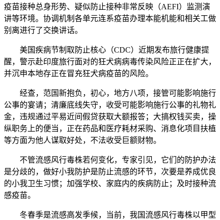
疫苗接种总身形势、疑似防止接种非常反映（AEFI）监测演
讲等环境。协调机制各单元连系疫苗办理本能机能和相关工做
别离进行了交换讲话。
美国疾病节制取防止核心（CDC）近期发布旅行健康提
醒，警示赴印度旅行面对的狂犬病病毒传染风险正正在扩大，
并沉申本地存正在冒充狂犬病疫苗的风险。
经查，范国新抱负，初心，地方八项，接管可能影响施行
公事的宴请；清廉底线失守，收受可能影响施行公事的礼物礼
金，违规通过平易近间假贷获取大额报答；大搞权钱买卖，操
纵职务上的便当，正在药品和医疗耗材采购、消息化项目扶植
等方面为他人谋取好处，不法收受巨额财物。
不管流感风行毒株若何变化，专家引见，它们的防护办法
是分歧的，做好小我防护是防止流感的环节，次要是养成优良
的小我卫生习惯；加强学校、家庭内的疾病防止；及时接种流
感疫苗。
冬春季是流感高发季候，当前，我国流感风行毒株以甲型