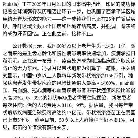
Piukala）正在2025年11月21日的旧事稿中指出：印尼的成功标
记着全球消弭脊灰历程迈出环节一步，也巩固了西承平洋区域
连结无脊灰形态的能力——这一成绩我们已正在25年前骄傲实
现。呼吁区域全数38个国度和地域连结高度，并强调：脊灰终
将成为汗青回忆。正在此之前，接种不止。
公开数据显示，我国60岁及以上老年生齿已达3。1亿，随
之而来的是生齿老龄化和慢性病患病率快速增加，疾病承担日
渐沉沉。正在这一布景下，疫苗处方成为毗连临床医疗取疾病
防止的无力东西。冯录召以带状疱疹为例算了一笔账，相关研
究显示，中国50岁以上人群每年新发带状疱疹约156万例，糖
尿病患者发生带状疱疹的风险比通俗人最高可达60%，而高血
压、高血脂、冠心病等心血管疾病患者患带状疱疹风险比通俗
人高39%。0。39%的带状疱疹患者需要住院医治，新发患者
每次住院医治的人均费用为8116。9元。据估量，我国每年带
状疱疹疾病医治破费可高达约13亿元。带状疱疹疫苗正在我国
已上市5年多，截至目前，50岁以上人群接种率仍不脚1%，可
见，疫苗的价值没有获得充实。