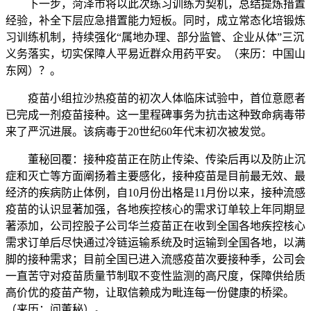
下一步，菏泽市将以此次练习训练为契机，总结提炼措置
经验，补全下层应急措置能力短板。同时，成立常态化培锻炼
习训练机制，持续强化“属地办理、部分监管、企业从体”三沉
义务落实，切实保障人平易近群众用药平安。（来历：中国山
东网）？。
疫苗小组拉沙热疫苗的初次人体临床试验中，首位意愿者
已完成一剂疫苗接种。这一里程碑事务为抗击这种致命病毒带
来了严沉进展。该病毒于20世纪60年代末初次被发觉。
董秘回覆：接种疫苗正在防止传染、传染后再以及防止沉
症和灭亡等方面阐扬着主要感化，接种疫苗是目前最无效、最
经济的疾病防止体例，自10月份出格是11月份以来，接种流感
疫苗的认识显著加强，各地疾控核心的需求订单较上年同期显
著添加，公司控股子公司华兰疫苗正在收到全国各地疾控核心
需求订单后尽快通过冷链运输系统及时运输到全国各地，以满
脚的接种需求；目前全国已进入流感疫苗次要接种季，公司会
一直苦守对疫苗质量节制取不变性监测的高尺度，保障供给质
高价优的疫苗产物，让取信赖成为毗连每一份健康的桥梁。
（来历：问董秘）。