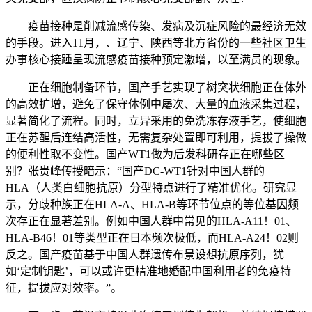
疫苗接种是削减流感传染、发病及沉症风险的最经济无效
的手段。进入11月，、辽宁、陕西等北方省份的一些社区卫生
办事核心接踵呈现流感疫苗接种预定激增，以至满员的现象。
正在细胞制备环节，国产手艺实现了树突状细胞正在体外
的高效扩增，避免了保守体例中屡次、大量的血液采集过程，
显著简化了流程。同时，立异采用的免洗冻存液手艺，使细胞
正在苏醒后连结高活性，无需复杂处置即可利用，提拔了操做
的便利性取不变性。国产WT1做为后发科研存正在哪些区
别？张贵峰传授暗示：“国产DC-WT1针对中国人群的
HLA（人类白细胞抗原）分型特点进行了精准优化。研究显
示，分歧种族正在HLA-A、HLA-B等环节位点的等位基因频
次存正在显著差别。例如中国人群中常见的HLA-A11！01、
HLA-B46！01等类型正在日本频次极低，而HLA-A24！02则
反之。国产疫苗基于中国人群遗传布景设想抗原序列，犹
如‘定制钥匙’，可以或许更精准地婚配中国利用者的免疫特
征，提拔应对效率。”。