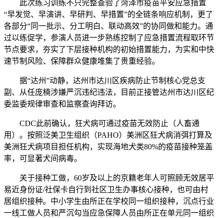
此次练习训练不只完整查验了菏泽市疫苗平安应急措置
“早发觉、早演讲、早研判、早措置”的全链条响应机制，更了
各部分“同一批示、分工明白、联动高效”的协同做和能力。通
过以练促学，参演人员进一步熟练控制了应急措置流程取环节
节点要求，夯实了下层接种机构的初始措置能力，为实和中快
速节制风险、保障群众健康堆集了贵重经验。
据“达州”动静，达州市达川区疾病防止节制核心党总支
副、从任庞楠涉嫌严沉违纪违法，目前正接管达州市达川区纪
委监委规律审查和监察查询拜访。
CDC此前确认，狂犬病可通过疫苗无效防止（人畜通
用）。按照泛美卫生组织（PAHO）美洲区狂犬病消弭打算及
美洲狂犬病项目担任机构，实现海地犬类80%的疫苗接种笼盖
率，可显著犬间病毒。
关于接种工做，60岁及以上的京籍老年人可照顾无效居平
易近身份证/社保卡自行到社区卫生办事核心接种，也可由村
居组织接种。中小学生由所正在学校同一组织接种，沉点行业
一线工做人员和严沉勾当应急保障人员由所正在单元同一组织