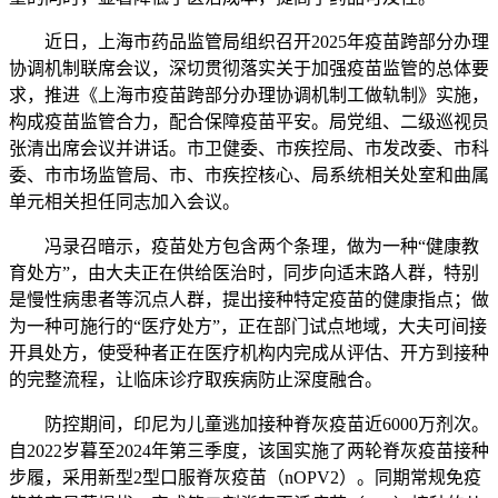
近日，上海市药品监管局组织召开2025年疫苗跨部分办理
协调机制联席会议，深切贯彻落实关于加强疫苗监管的总体要
求，推进《上海市疫苗跨部分办理协调机制工做轨制》实施，
构成疫苗监管合力，配合保障疫苗平安。局党组、二级巡视员
张清出席会议并讲话。市卫健委、市疾控局、市发改委、市科
委、市市场监管局、市、市疾控核心、局系统相关处室和曲属
单元相关担任同志加入会议。
冯录召暗示，疫苗处方包含两个条理，做为一种“健康教
育处方”，由大夫正在供给医治时，同步向适末路人群，特别
是慢性病患者等沉点人群，提出接种特定疫苗的健康指点；做
为一种可施行的“医疗处方”，正在部门试点地域，大夫可间接
开具处方，使受种者正在医疗机构内完成从评估、开方到接种
的完整流程，让临床诊疗取疾病防止深度融合。
防控期间，印尼为儿童逃加接种脊灰疫苗近6000万剂次。
自2022岁暮至2024年第三季度，该国实施了两轮脊灰疫苗接种
步履，采用新型2型口服脊灰疫苗（nOPV2）。同期常规免疫