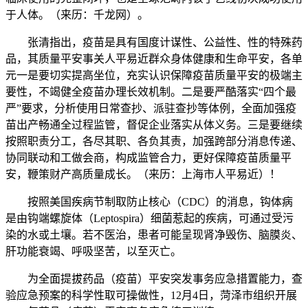
于人体。（来历：千龙网）。
张清指出，疫苗是具有国度计谋性、公益性、性的特殊药
品，其质量平安事关人平易近群众身体健康和生命平安，各单
元一是要切实提高坐位，充实认识保障疫苗质量平安的极端主
要性，不竭健全疫苗办理长效机制。二是要严酷落实“四个最
严”要求，分析使用日常查抄、派驻查抄等体例，全面加强疫
苗出产畅通全过程监管，督促企业落实从体义务。三是要继续
按照职责分工，各尽其职、各负其责，加强跨部分消息传递、
协同联动和工做会商，构成监管合力，更好保障疫苗质量平
安，鞭策财产高质量成长。（来历：上海市人平易近）！
按照美国疾病节制取防止核心（CDC）的消息，钩体病
是由钩端螺旋体（Leptospira）细菌惹起的疾病，可通过受污
染的水或土壤。若不医治，患者可能呈现肾净毁伤、脑膜炎、
肝功能衰竭、呼吸坚苦，以至灭亡。
为全面提拔药品（疫苗）平安突发事务应急措置能力，查
验应急预案的科学性取可操做性，12月4日，菏泽市组织开展