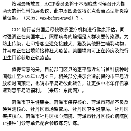
按照最新放置，ACIP委员会将于本周晚些时候召开为期
两天的新任带领层会议，此中周四会议将沉点会商乙型肝炎疫
苗议题。（来历：vax-before-travel）？。
CDC旅行者归国后尽快联系医疗机构进行健康评估，同
时强调正在美国本土，照顾病毒的蝙蝠是人群次要传染源。为
防止传染，赴印搭客应避免接触犬、猫及其他野生哺乳动物，
并考虑正在出境前接种狂犬疫苗。美国境内可正在药房及旅行
卫生门诊获取正轨疫苗。
值得留意的是，目前部门区县的惠平易近勾当首针接种时
间截止至2025年12月31日，相关部分提示合适前提的市平易近
放松时间预定，也请市平易近彼此转告，让更多中老年伴侣享
遭到惠平易近福利。（来历：东南网）。
菏泽市卫生健康委、菏泽市疾控核心、菏泽市药品不良反
映监测核心、牡丹区市场监管局、牡丹区卫生健康局、牡丹区
疾控核心、菏泽市牡丹区核心病院、菏泽市牡丹区核心病院防
止接种门诊等单元配合参取练习训练。