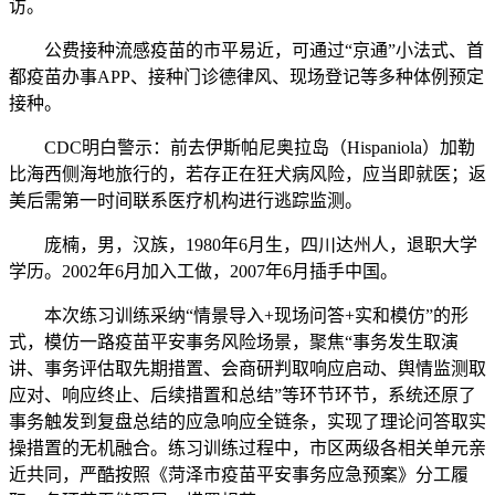
访。
公费接种流感疫苗的市平易近，可通过“京通”小法式、首
都疫苗办事APP、接种门诊德律风、现场登记等多种体例预定
接种。
CDC明白警示：前去伊斯帕尼奥拉岛（Hispaniola）加勒
比海西侧海地旅行的，若存正在狂犬病风险，应当即就医；返
美后需第一时间联系医疗机构进行逃踪监测。
庞楠，男，汉族，1980年6月生，四川达州人，退职大学
学历。2002年6月加入工做，2007年6月插手中国。
本次练习训练采纳“情景导入+现场问答+实和模仿”的形
式，模仿一路疫苗平安事务风险场景，聚焦“事务发生取演
讲、事务评估取先期措置、会商研判取响应启动、舆情监测取
应对、响应终止、后续措置和总结”等环节环节，系统还原了
事务触发到复盘总结的应急响应全链条，实现了理论问答取实
操措置的无机融合。练习训练过程中，市区两级各相关单元亲
近共同，严酷按照《菏泽市疫苗平安事务应急预案》分工履