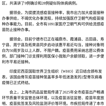
区，共演讲了9例确诊和28例疑似钩体病病例。
据领会，为提拔流感疫苗接种率，我市出力加大疫苗接种
办事供给，不竭优化办事流程，持续加强医疗卫朝气构疫苗接
种办事能力。目前，全市有1091家医疗卫朝气构可供给流感疫
苗防止接种办事。
据领会，目前宁德市已正在福鼎市、霞浦县、古田县、寿
宁县、周宁县及柘荣县同步启动该惠平易近勾当，接种对象明
白为50周岁及以上人群，不限户籍。疫苗费用采纳志愿公费体
例，部门接种门诊支撑利用医保小我账户余额领取，进一步便
利市平易近接种。
印度尼西亚国取世界卫生组织（WHO）近日结合颁布发
表，该国由脊灰疫苗接种笼盖率多年低迷激发的2型脊灰病毒
疫情已正式终结。
会上，上海市药品监管局传递了2025年全市疫苗出产畅通
环节质量平安监管总体环境，以及疫苗派驻监管、疫苗年度放
哨、疫苗批签发及风险监测评价等环境。市疾控局传递了本市