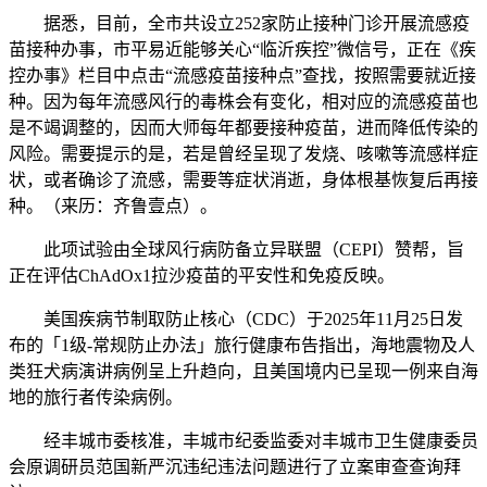
据悉，目前，全市共设立252家防止接种门诊开展流感疫
苗接种办事，市平易近能够关心“临沂疾控”微信号，正在《疾
控办事》栏目中点击“流感疫苗接种点”查找，按照需要就近接
种。因为每年流感风行的毒株会有变化，相对应的流感疫苗也
是不竭调整的，因而大师每年都要接种疫苗，进而降低传染的
风险。需要提示的是，若是曾经呈现了发烧、咳嗽等流感样症
状，或者确诊了流感，需要等症状消逝，身体根基恢复后再接
种。（来历：齐鲁壹点）。
此项试验由全球风行病防备立异联盟（CEPI）赞帮，旨
正在评估ChAdOx1拉沙疫苗的平安性和免疫反映。
美国疾病节制取防止核心（CDC）于2025年11月25日发
布的「1级-常规防止办法」旅行健康布告指出，海地震物及人
类狂犬病演讲病例呈上升趋向，且美国境内已呈现一例来自海
地的旅行者传染病例。
经丰城市委核准，丰城市纪委监委对丰城市卫生健康委员
会原调研员范国新严沉违纪违法问题进行了立案审查查询拜