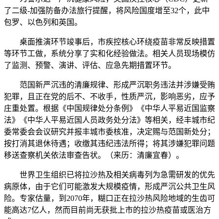
了二级-加强防备办法旅行提醒，将风险国度增至32个，此中
包罗、以色列和英国。
桌面推演环节竣事后，市疾控核心环绕疫苗非常反映措置
等环节工做，系统分享了实和化经验做法。相关人员现场模仿
了监测、预警、演讲、评估、应急先期措置环节。
范国新严沉违的清廉规律、形成严沉职务违法并涉嫌受贿
犯罪，且正在党的后不、不收手，性质严沉，影响恶劣，应予
庄重处置。根据《中国规律处分条例》《中华人平易近国监察
法》《中华人平易近国人员政务处分法》等相关，经丰城市纪
委常委会会议研究并报丰城市委核准，决定赐与范国新处分；
按打消其退休待遇；收缴其违纪违法所得；将其涉嫌犯罪问题
移送查察机关依法审查告状。（来历：清廉宜春）。
世界卫生组织已将拉沙热及相关病毒列为急需研发的优先
病原体，由于它们可能激发大规模疫情，形成严沉公共卫生风
险。专家估量，到2070年，糊口正在拉沙热风险地域的生齿可
能高达7亿人，然而目前尚无获批上市的拉沙热疫苗或医治方