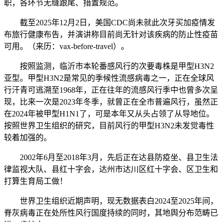
职，各环节无缝跟尾、措置规范。
截至2025年12月2日，美国CDC尚未就此次牙买加疫情发
布旅行健康布告，并演讲称目前尚无针对该疾病的防止性疫苗
可用。（来历：vax-before-travel）。
按照监测，临沂市本轮番感风行的次要毒株是甲型H3N2
亚型。甲型H3N2是常见的季候性流感病毒之一，正在全球风
行汗青可逃溯至1968年，正在往年的流感风行季中也曾多次呈
现，比来一次是2023年冬季，就曾正在全市普遍风行，虽然正
在2024年被甲型H1N1了，可是本年又从头占领了从导地位。
按照世界卫生组织的研究，目前风行的甲型H3N2未发觉毒性
较着加强的。
2002年6月至2018年3月，先后正在达县防疫坐、县卫生法
律监视大队、县红十字会，达州市达川区红十字会、区卫生和
打算生育局工做！
世界卫生组织近期声明，现无数据表白2024至2025年间，
脊灰病毒正在处所性风行国度持续的同时，其地舆分布范畴已