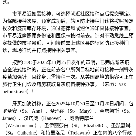
式。
市平易近如需接种，可选择就近社区接种点后提交预定。
为保障接种次序，预定成功后，辖区防止接种门诊将按照预定
挨次和疫苗库存环境，通过德律风或短信通知具体接种事宜，
市平易近需照顾身份证和医保卡按时前去。针对不熟悉线上预
定操做的市平易近，可间接前去上述区县的辖区防止接种门
诊，现场征询并打点接种相关事宜。
按照CDC于2025年11月25日发布的声明，已完成脊灰疫
苗全法式接种的，正在前去名单所列目标地前可接种一剂脊灰
疫苗加强针，且终身只需接种一次。从美国离境的搭客可正在
旅行卫生门诊及药房获取脊灰疫苗接种办事。（来历：vax-
before-travel）！
牙买加演讲称，正在2025年10月30日至11月20日期间，包
罗圣安（St。 Ann）、圣玛丽（St。 Mary）、圣詹姆斯（St。
James）、汉诺威（Hanover）、威斯特摩兰
（Westmoreland）、圣伊丽莎白（St。 Elizabeth）、圣凯瑟琳
（St。 Catherine）和特里洛尼（Trelawny）正在内的八个行政