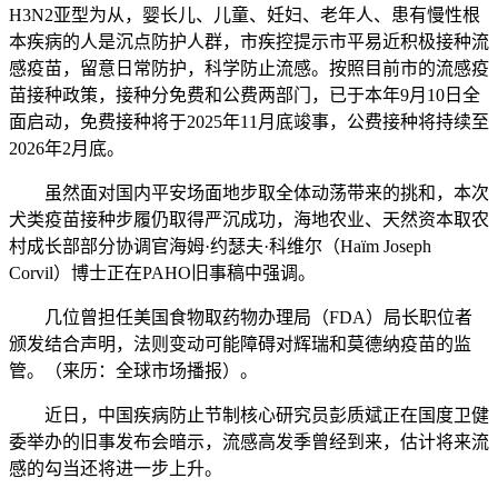
H3N2亚型为从，婴长儿、儿童、妊妇、老年人、患有慢性根
本疾病的人是沉点防护人群，市疾控提示市平易近积极接种流
感疫苗，留意日常防护，科学防止流感。按照目前市的流感疫
苗接种政策，接种分免费和公费两部门，已于本年9月10日全
面启动，免费接种将于2025年11月底竣事，公费接种将持续至
2026年2月底。
虽然面对国内平安场面地步取全体动荡带来的挑和，本次
犬类疫苗接种步履仍取得严沉成功，海地农业、天然资本取农
村成长部部分协调官海姆·约瑟夫·科维尔（Haïm Joseph
Corvil）博士正在PAHO旧事稿中强调。
几位曾担任美国食物取药物办理局（FDA）局长职位者
颁发结合声明，法则变动可能障碍对辉瑞和莫德纳疫苗的监
管。（来历：全球市场播报）。
近日，中国疾病防止节制核心研究员彭质斌正在国度卫健
委举办的旧事发布会暗示，流感高发季曾经到来，估计将来流
感的勾当还将进一步上升。