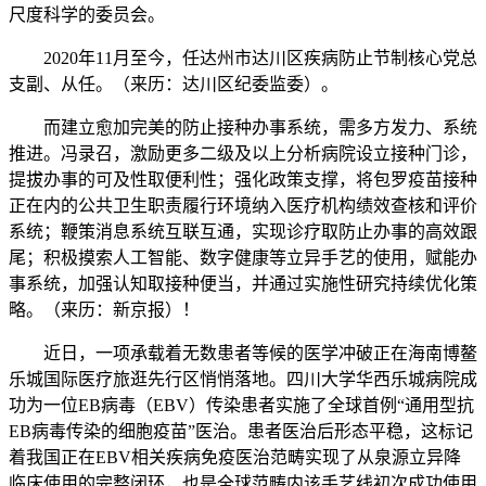
尺度科学的委员会。
2020年11月至今，任达州市达川区疾病防止节制核心党总
支副、从任。（来历：达川区纪委监委）。
而建立愈加完美的防止接种办事系统，需多方发力、系统
推进。冯录召，激励更多二级及以上分析病院设立接种门诊，
提拔办事的可及性取便利性；强化政策支撑，将包罗疫苗接种
正在内的公共卫生职责履行环境纳入医疗机构绩效查核和评价
系统；鞭策消息系统互联互通，实现诊疗取防止办事的高效跟
尾；积极摸索人工智能、数字健康等立异手艺的使用，赋能办
事系统，加强认知取接种便当，并通过实施性研究持续优化策
略。（来历：新京报）！
近日，一项承载着无数患者等候的医学冲破正在海南博鳌
乐城国际医疗旅逛先行区悄悄落地。四川大学华西乐城病院成
功为一位EB病毒（EBV）传染患者实施了全球首例“通用型抗
EB病毒传染的细胞疫苗”医治。患者医治后形态平稳，这标记
着我国正在EBV相关疾病免疫医治范畴实现了从泉源立异降
临床使用的完整闭环，也是全球范畴内该手艺线初次成功使用