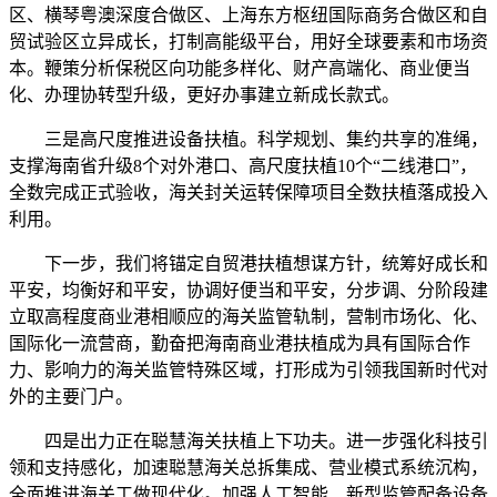
区、横琴粤澳深度合做区、上海东方枢纽国际商务合做区和自
贸试验区立异成长，打制高能级平台，用好全球要素和市场资
本。鞭策分析保税区向功能多样化、财产高端化、商业便当
化、办理协转型升级，更好办事建立新成长款式。
三是高尺度推进设备扶植。科学规划、集约共享的准绳，
支撑海南省升级8个对外港口、高尺度扶植10个“二线港口”，
全数完成正式验收，海关封关运转保障项目全数扶植落成投入
利用。
下一步，我们将锚定自贸港扶植想谋方针，统筹好成长和
平安，均衡好和平安，协调好便当和平安，分步调、分阶段建
立取高程度商业港相顺应的海关监管轨制，营制市场化、化、
国际化一流营商，勤奋把海南商业港扶植成为具有国际合作
力、影响力的海关监管特殊区域，打形成为引领我国新时代对
外的主要门户。
四是出力正在聪慧海关扶植上下功夫。进一步强化科技引
领和支持感化，加速聪慧海关总拆集成、营业模式系统沉构，
全面推进海关工做现代化。加强人工智能、新型监管配备设备