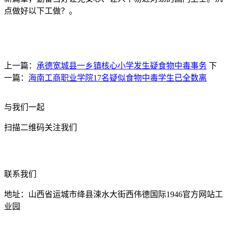
点做好以下工做？。
上一篇：
承德宽城县一乡镇核心小学发生疑食物中毒事务
下
一篇：
海南工商职业学院17名疑似食物中毒学生已全数离
与我们一起
扫描二维码关注我们
联系我们
地址：山西省运城市绛县涑水大街西伟德国际1946官方网站工
业园