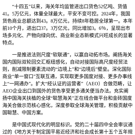
“十四五”以来，海关年均监管进出口货色52亿吨、货值
41。5万亿元，体量全球最大，平安不变可控。2024年，我国
货色商业总额达到43。8万亿元，持续8年稳居全球第一。本年
前10个月，进出口37。3万亿元，同比增加3。6％，呈现出市
场多元化、产物向绿向优、商业新业态新模式兴旺成长的显著
特点。
一是推进法则尺度“软联通”，以赢自动拓市场。阐扬海关
国内国际双轮回交汇枢纽感化，自动对接国际高尺度经贸法
则，削减限制要素流动的“边境上”和“边境后”壁垒。深化国际
商业“单一窗口”互联互通，实现取更多国度对接、更多办事线
上“一网通办”。扩大“经认证的运营者”（AEO）合做范畴，让
AEO企业出口到国外的货色享受更多通关便当办法。充实阐
扬中国海关扶植的全球“聪慧海关”正在线合做平台和金砖国度
海关合做示范核心感化，深度参取全球海关管理，积极贡献中
国聪慧、中国方案。
是中国式现代化的明显标识。党的二十届四中全会审议通
过的《地方关于制定国平易近经济和社会成长第十五个五年规