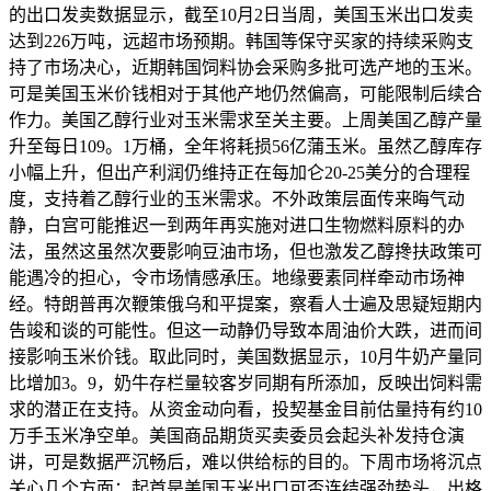
的出口发卖数据显示，截至10月2日当周，美国玉米出口发卖
达到226万吨，远超市场预期。韩国等保守买家的持续采购支
持了市场决心，近期韩国饲料协会采购多批可选产地的玉米。
可是美国玉米价钱相对于其他产地仍然偏高，可能限制后续合
作力。美国乙醇行业对玉米需求至关主要。上周美国乙醇产量
升至每日109。1万桶，全年将耗损56亿蒲玉米。虽然乙醇库存
小幅上升，但出产利润仍维持正在每加仑20-25美分的合理程
度，支持着乙醇行业的玉米需求。不外政策层面传来晦气动
静，白宫可能推迟一到两年再实施对进口生物燃料原料的办
法，虽然这虽然次要影响豆油市场，但也激发乙醇搀扶政策可
能遇冷的担心，令市场情感承压。地缘要素同样牵动市场神
经。特朗普再次鞭策俄乌和平提案，察看人士遍及思疑短期内
告竣和谈的可能性。但这一动静仍导致本周油价大跌，进而间
接影响玉米价钱。取此同时，美国数据显示，10月牛奶产量同
比增加3。9，奶牛存栏量较客岁同期有所添加，反映出饲料需
求的潜正在支持。从资金动向看，投契基金目前估量持有约10
万手玉米净空单。美国商品期货买卖委员会起头补发持仓演
讲，可是数据严沉畅后，难以供给标的目的。下周市场将沉点
关心几个方面：起首是美国玉米出口可否连结强劲势头，出格