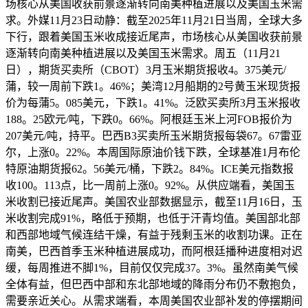
场核心从美国收获前景逐渐转向南美种植进展以及美国玉米需
求。外媒11月23日动静：截至2025年11月21日当周，全球大多
下行，跟着美国玉米收成接近尾声，市场核心从美国收获前景
逐渐转向南美种植进展以及美国玉米需求。周五（11月21
日），期货买卖所（CBOT）3月玉米期货报收4。375美元/
蒲，较一周前下跌1。46%；美湾12月船期的2号黄玉米现货报
价为每蒲5。085美元，下跌1。41%。泛欧买卖所3月玉米报收
188。25欧元/吨，下跌0。66%。阿根廷玉米上河FOB报价为
207美元/吨，持平。巴西B3买卖所玉米期货报每袋67。67雷亚
尔，上涨0。22%。本周国际原油价钱下跌，全球基准1月布伦
特原油期货报62。56美元/桶，下跌2。84%。ICE美元指数报
收100。113点，比一周前上涨0。92%。从供应端看，美国玉
米收割已接近尾声。美国农业部数据显示，截至11月16日，玉
米收割完成91%，略低于预期，也低于汗青均值。美国部北部
和西部地域气候连结干燥，有益于残剩玉米的收割功课。正在
南美，巴西首季玉米种植进展成功，而阿根廷播种进度相对迟
缓，每周推进不脚1%，目前仅仅完成37。3%。虽然南美气候
全体有益，但巴西中部和东北部地域的降雨分布仍不敷抱负，
需要亲近关心。从需求端看，本周美国农业部补发的停摆期间