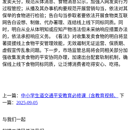
发卖天分，规范从体消息、食物消息公示，加强入网发卖行为
过程管控；从播及其办事机构要规范开展营销勾当，依法对其
保举的食物进行检验；告白勾当参取者要依法开展食物类互联
网告白设想、制做、代办署理、连结线上线下同标同质。同
时，明白从业从体明知或应知产物违法但未采纳响应措置办法
的，依法承担响应义务。《看法》对收集发卖食物的明白将显
著提拔线上食物平安管理效能，无效遏制无证运营、保质期、
虚假宣传乱象问题。下一步，市场监管总局将会同相关部分加
强收集发卖食物的平安协同办理，加速出台配套轨制机制，确
保线上线下食物同标同质，让泛博消费者吃得安心、吃得。
上一篇：
中小学生道交通平安教育必修课（含教育视频、
下
一篇：
2025-09-05
与我们一起