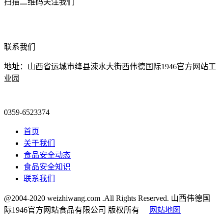
扫描二维码关注我们
联系我们
地址：山西省运城市绛县涑水大街西伟德国际1946官方网站工
业园
0359-6523374
首页
关于我们
食品安全动态
食品安全知识
联系我们
@2004-2020 weizhiwang.com .All Rights Reserved. 山西伟德国
际1946官方网站食品有限公司 版权所有
网站地图