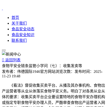
首页
关于我们
食品安全动态
食品安全知识
联系我们

返回列表
食物平安全链条监管小学问（七）：收集发卖等
发布者：
伟德国际1946官方网站
浏览次数：
发布时间：
2025-
11-23 19:48
《看法》督促收集买卖平台、从播及其办事机构、食物出
产运营者等从业从体落实食物平安义务。明白了对各类从业从
体的要求：收集买卖平台企业要设置特地的食物平安办理机构
或指定专职食物平安办理人员，严酷审查食物出产运营者入网