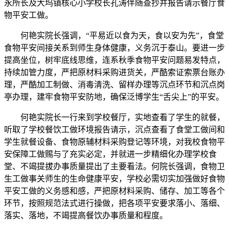
永所长及大坞镇核心小学校长孔涛伴随查抄并报告请示餐厅食
物平安工做。
何艳实院长强调，“平易近以食为天，食以安为先”，食堂
食物平安间接关系到师生身体健康，义务沉于泰山。要进一步
提高坐位，树牢底线思维，连系秋季食物平安问题易发特点，
持续加管力度，严把原材料采购进货关，严酷索证索票台账办
理，严酷加工制做、消毒清洗、留样办理等沉点环节和沉点岗
亭办理，建牢食物平安防地，确保泛博学生“舌尖上”的平安。
何艳实院长一行来到学校餐厅，实地查看了学生的就餐，
听取了学校餐饮工做环境报告请示，沉点查看了食堂工做间和
学生就餐设备、食物原辅材料采购登记等环境，对我校食物平
安保障工做赐与了充实必定，并就进一步精细化办理学校食
堂、不竭提拔办事质量提出了主要看法。何院长强调，食物卫
生工做事关师生的生命健康平安，学校必需切实加强做好食物
平安工做的义务感和感，严把原材料采购、储存、加工等各个
环节，按照规范法式进行操做，把各项平安要求落小、落细、
落实、落地，不竭提高餐饮办事质量和程度。