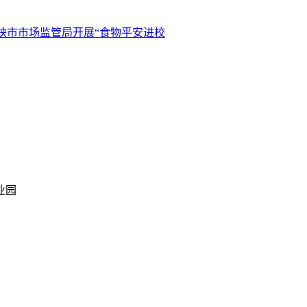
峡市市场监管局开展“食物平安进校
业园