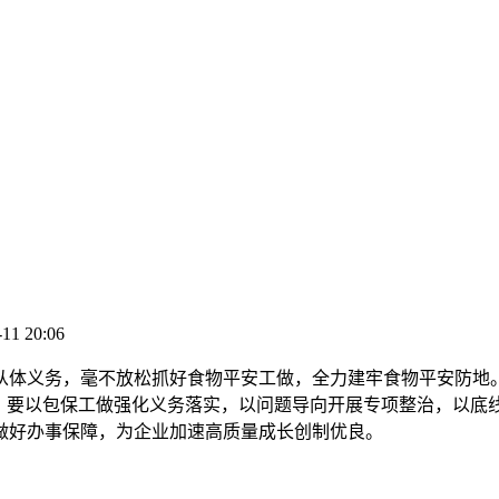
-11 20:06
从体义务，毫不放松抓好食物平安工做，全力建牢食物平安防地
求，要以包保工做强化义务落实，以问题导向开展专项整治，以底
做好办事保障，为企业加速高质量成长创制优良。