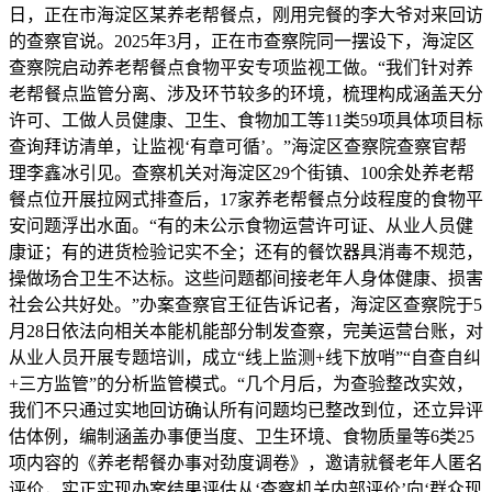
日，正在市海淀区某养老帮餐点，刚用完餐的李大爷对来回访
的查察官说。2025年3月，正在市查察院同一摆设下，海淀区
查察院启动养老帮餐点食物平安专项监视工做。“我们针对养
老帮餐点监管分离、涉及环节较多的环境，梳理构成涵盖天分
许可、工做人员健康、卫生、食物加工等11类59项具体项目标
查询拜访清单，让监视‘有章可循’。”海淀区查察院查察官帮
理李鑫冰引见。查察机关对海淀区29个街镇、100余处养老帮
餐点位开展拉网式排查后，17家养老帮餐点分歧程度的食物平
安问题浮出水面。“有的未公示食物运营许可证、从业人员健
康证；有的进货检验记实不全；还有的餐饮器具消毒不规范，
操做场合卫生不达标。这些问题都间接老年人身体健康、损害
社会公共好处。”办案查察官王征告诉记者，海淀区查察院于5
月28日依法向相关本能机能部分制发查察，完美运营台账，对
从业人员开展专题培训，成立“线上监测+线下放哨”“自查自纠
+三方监管”的分析监管模式。“几个月后，为查验整改实效，
我们不只通过实地回访确认所有问题均已整改到位，还立异评
估体例，编制涵盖办事便当度、卫生环境、食物质量等6类25
项内容的《养老帮餐办事对劲度调卷》，邀请就餐老年人匿名
评价，实正实现办案结果评估从‘查察机关内部评价’向‘群众现