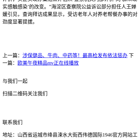
实感触感染’的改变。”海淀区查察院公益诉讼部分担任人王婵
媛引见，查询拜访成果显示，受访老年人对养老帮餐办事的对
劲度显著提拔。
上一篇：
涉保健品、牛肉、中药等！最高检发布依法惩办
下
一篇：
欧美午夜精品mv正在线播放
与我们一起
扫描二维码关注我们
联系我们
地址：山西省运城市绛县涑水大街西伟德国际1946官方网站工