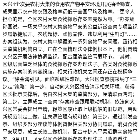
大兴4个次要农村大集的食用农产物平安环境开展抽检筛查，
成果显示农产物农残及格率远低于全国平均及格率。“更令人
担心的是，全区农村大集食物摊贩存案率竟然为零。”办案组
孙国说。一场关乎农村大集食物平安的公益诉讼查察专项监视
步履敏捷展开。农残超标、虚假宣传、违规利用“生鲜灯”……
办案组认为，农村大集中躲藏的一系列食物平安问题，亟待相
关监管机制简直立。正在全面梳理法令律例根本上，他们商请
大兴区开展法律协调监视，配合厘清监管亏弱环节。“其时，
区级层面缺乏具体的食物摊贩存案办理法子。各类对食物摊贩
实施存案制的内容纷歧，相关行政机关之间还存正在权柄争
议。”徐金海引见，面临系统性难题，大兴区查察院采纳了“三
步走”策略：第一步，自动向大兴区报告请示相关环境，获得
区长批示支撑后，明白农村大集的监管部分，厘清职责鸿沟；
第二步，立异成立“+查察”存案审查跟尾联动机制，依法向大
兴区常委会提出申请，鞭策区废止取上级抵触的旧规范，启动
新规范制定工做，让泉源管理有规可依；第三步，通过制发查
察、组织多部分座谈等体例督促相关部分协同履职，消弭食物
平安现患，成立长效工做机制，配合守护人平易近群众食物平
安。9月1日，《大兴区食物摊贩存案办理法子（收罗看法