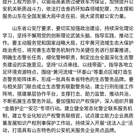
提升工程为抓手，以锻造高素质过硬铁军为保证，加快提升公
安机关新质战斗力，依法打击食药环知森领域犯罪，为支撑和
服务山东在全国发展大局中走在前、挑大梁贡献公安力量。
山东省公安厅要求，要切实加强政治建设，持续深化理论
学习，坚持不懈用党的创新理论武装头脑、指导实践、推动工
作。要主动服务党和国家战略大局，扛牢黄河流域生态大保护
政治责任，将完善生态警务机制作为关键任务进行部署推进，
明确生态警长任务，细化警种职责，制定出台全面深化生态警
务建设的实施意见。坚持“以点串线、以线带面”，指导各地立
足环境资源特点，围绕“黄河流域”“环泰山”等重点区域打造生
态警务矩阵体系，形成一批具有本省特色的生态警务品牌。要
与相关部门联合成立生态警务联勤警务站，建立行刑衔接工作
阵地，搭建基层协作平台，支撑打击、助力监管、推动共治，
不断拓展生态警务外延。要加强知识产权保护，深入组织开展
“金盾护企”“安芯”专项行动。建立健全常态化警企联系服务机
制，建立专业化知识产权警务联络官，试点建立助力企业高质
量发展知识产权刑事保护工作站，持续深入开展“送法入企”活
动，打造具有山东特色的公安机关服务企业亮点品牌。