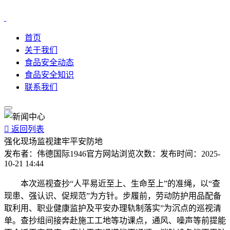
首页
关于我们
食品安全动态
食品安全知识
联系我们

返回列表
强化现场监视建牢平安防地
发布者：
伟德国际1946官方网站
浏览次数：
发布时间：
2025-
10-21 14:44
本次巡视查抄“人平易近至上、生命至上”的准绳，以“查
现患、强认识、促规范”为方针。步履前，劳动防护用品配备
取利用、职业健康监护及平安办理轨制落实”为沉点的巡视清
单。查抄组间接奔赴施工工地等功课点，通风、噪声等前提能