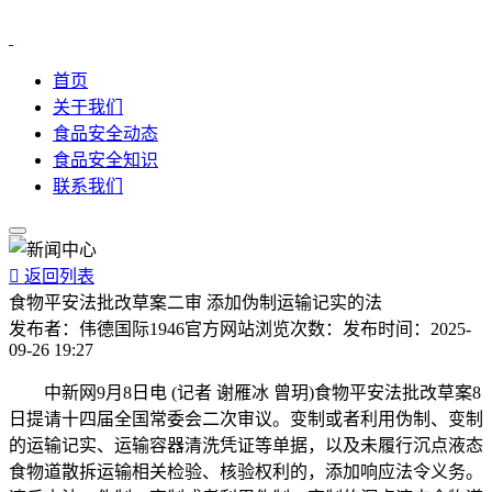
首页
关于我们
食品安全动态
食品安全知识
联系我们

返回列表
食物平安法批改草案二审 添加伪制运输记实的法
发布者：
伟德国际1946官方网站
浏览次数：
发布时间：
2025-
09-26 19:27
中新网9月8日电 (记者 谢雁冰 曾玥)食物平安法批改草案8
日提请十四届全国常委会二次审议。变制或者利用伪制、变制
的运输记实、运输容器清洗凭证等单据，以及未履行沉点液态
食物道散拆运输相关检验、核验权利的，添加响应法令义务。