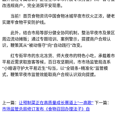
改违规商户，完全消弭平安现患。
当前！首页食物资讯中国食物冰城早夜市炊火正浓，硬老
实建牢食物平安防护线。
此外，结合市局等部分健全协同机制，整治早夜市及景区
周边流动摊贩；通过专题培训、案例警示，提拔商户合规认
识，鞭策其从“被动恪守”向“自动践行”改变。
红专街早市的东北冻货、师大夜市的特色小吃，承载着市
平易近需求取旅客等候，百日攻坚期间，市市场监管局连系
“小暗语守护大平易近生”勾当，以“全链条+精准化”监管模
式，鞭策早夜市监管效能取商户合规认识双向提拔。
上一篇：
让预制菜正在高质量成长赛道上“一高歌”
下一篇：
市场监管总局修订发布《食物召回办理法子》自