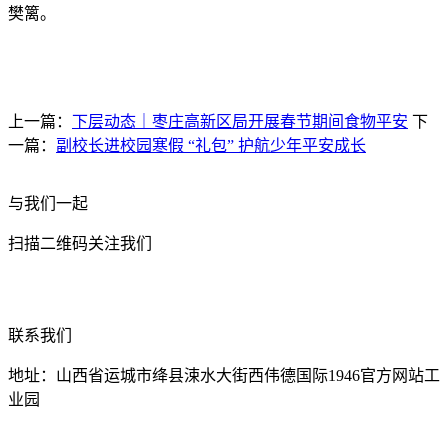
樊篱。
上一篇：
下层动态｜枣庄高新区局开展春节期间食物平安
下
一篇：
副校长进校园寒假 “礼包” 护航少年平安成长
与我们一起
扫描二维码关注我们
联系我们
地址：山西省运城市绛县涑水大街西伟德国际1946官方网站工
业园