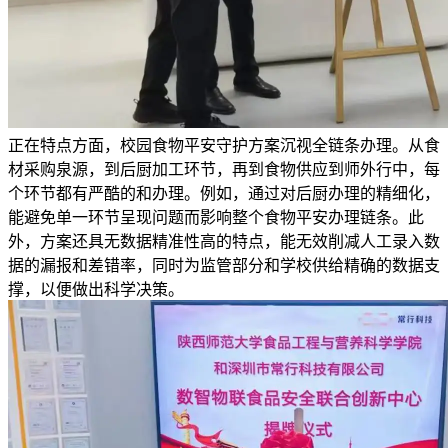
正在特点方面，校园食物平安守护方案沉视全链条办理。从食
材采购泉源，到后厨加工环节，再到食物供应到师外行中，每
个环节都有严酷的和办理。例如，通过对后厨办理的精细化，
能避免单一环节呈现问题而影响整个食物平安办理链条。此
外，方案还具无数据精准性高的特点，能无效削减人工录入数
据的漏报和差错率，同时为监管部分和学校供给精确的数据支
撑，以便做出科学决策。