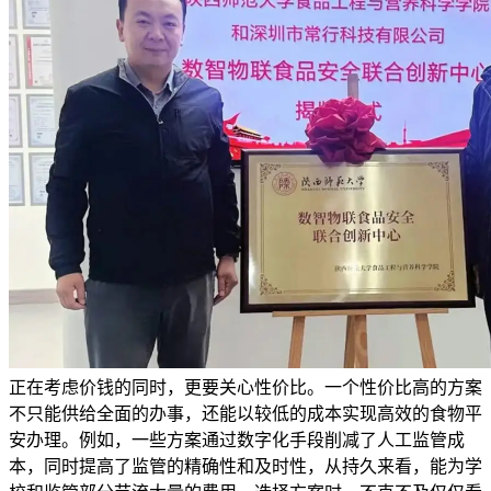
正在考虑价钱的同时，更要关心性价比。一个性价比高的方案
不只能供给全面的办事，还能以较低的成本实现高效的食物平
安办理。例如，一些方案通过数字化手段削减了人工监管成
本，同时提高了监管的精确性和及时性，从持久来看，能为学