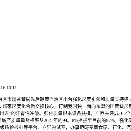
-16 10:11
区市场监管局先后鞭策自治区出台强化尺度引领和质量支持建立
友邦家尺度化合做交换核心，打制我国独一面向东盟的国度级尺度
去”的汗青性冲破。强化质量根本设备扶植，广西共建成165个质
点区域产质量量及格率从2021年的94。8%提拔至目前的97%
自治区级质检核心等平台、立异尝试室，办事范畴笼盖食糖、石化、