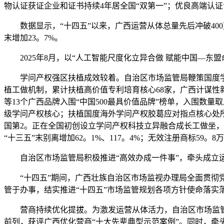
物认证获证企业和证书持续4年居全国“双第一”；优良高端认证证
数据显示，“十四五”以来，广西运营从体总量先后冲破400万、4
末增加23。7%。
2025年8月，以“人工智能尺度化立异合做 赋能中国—东盟
学问产权强区扶植成效较着。自治区市场监管局鞭策国度学问
植工做机制，累计扶植高价值专利培育核心68家，广西计谋性
等13个广西品牌入围“中国500最具价值品牌”榜单，入围数
级学问产权核心；扶植国度海外学问产权胶葛应对指点核心处所
国第2。正在全国初创设立学问产权科技立异融合成长工做坐，告
“十三五”末别离增加62。1%、117。4%；无效注册商标59。8
自治区市场监管局积极推进“高效办成一件事”，牵头成立运
“十四五”期间，广西壮族自治区市场监视办理局全面贯彻党
管于办事，结实推进“十四五”市场监管规划各项方针使命落实
营商持续优化提拔。为激发运营从体活力，自治区市场监管局
前列，获评广西优化营商“十大先辈典型示范案例”。同时，牵