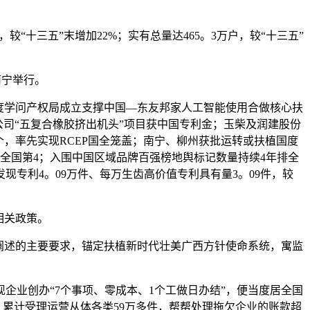
较“十三五”末增加22%；实有总量达465。3万户，较“十三五”
南宁举行。
度学问产权局成立支撑中国—东友邦家人工智能使用合做核心扶
公司“五复合橡胶挤出机头”项目获中国专利金；玉柴及润建股份
0个，率先实现RCEP国全笼盖；南宁、柳州获批运转或扶植国度
全国第4；入围中国区域品牌百强榜地舆标记数量持续4年排全
现专利4。09万件、每万生齿高价值专利具有量3。09件，较
相关政策。
阐述的主要要求，锚定扶植新时代壮美广西方针使命系统，寓监
业创办“7个事项、零成本、1个工做日办结”，便当度居全国
，累计受理运营从体各类59万多件，帮帮处理拖欠企业的账款超