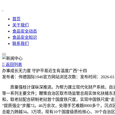
首页
关于我们
食品安全动态
食品安全知识
联系我们

返回列表
办事成长无力度 守护平易近生有温度广西“十四
发布者：
伟德国际1946官方网站
浏览次数：
发布时间：
2026-01
质量强桂计谋纵深推进。为帮力建立现代化财产系统，自治
等一系列主要文件；鞭策自治区取市场监管总局实体化扶植东
和，取老挝配合研制老挝首个国度铁尺度，实现中国铁尺度“走出
“提质强企”步履72。46万余次，处理手艺难题8900多个，沉
总能力跨越34。3万项，现有10个国度级质检核心、39个