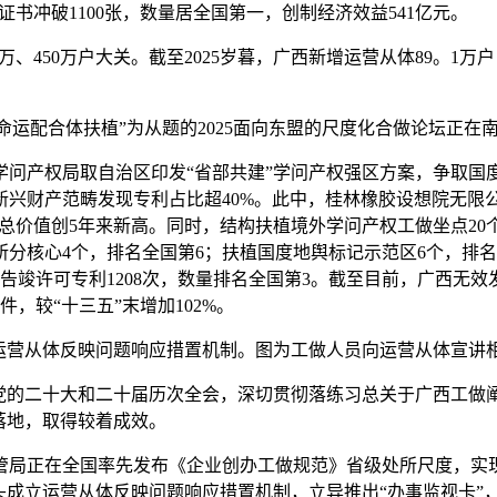
书冲破1100张，数量居全国第一，创制经济效益541亿元。
50万户大关。截至2025岁暮，广西新增运营从体89。1万户，
命运配合体扶植”为从题的2025面向东盟的尺度化合做论坛正在
产权局取自治区印发“省部共建”学问产权强区方案，争取国
新兴财产范畴发现专利占比超40%。此中，桂林橡胶设想院无限
量取总价值创5年来新高。同时，结构扶植境外学问产权工做坐点2
分核心4个，排名全国第6；扶植国度地舆标记示范区6个，排名
竣许可专利1208次，数量排名全国第3。截至目前，广西无效发
万件，较“十三五”末增加102%。
营从体反映问题响应措置机制。图为工做人员向运营从体宣讲
的二十大和二十届历次全会，深切贯彻落练习总关于广西工做
落地，取得较着成效。
正在全国率先发布《企业创办工做规范》省级处所尺度，实现企
头成立运营从体反映问题响应措置机制，立异推出“办事监视卡”