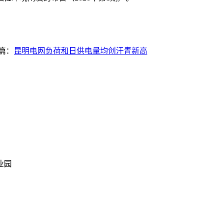
篇：
昆明电网负荷和日供电量均创汗青新高
业园