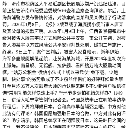
静：济南市槐荫区人平易近副区长周晨涉嫌严沉违纪违法，目
前正接管济南市纪委监委规律审查和监察查询拜访。尔后，上
海黄浦警方发布警情传递，对涉案的唐某和吴某做出了行政惩
罚。2026年1月8日，《报》3版登载了海底捞小便当事人唐某
及其父母的报歉声明。2026年1月9日上午，江西省景德镇市中
级对被告人廖某宇以方式风险公共平安案一审公开宣判，对被
告人廖某宇以方式风险公共平安罪判处死刑，缓期二年施行，
终身。9日上午，案件宣判后，被害人家眷暗示，新年伊始，
海军多艘舰艇解缆起航，赴黄海某海域，开展2026年度初次海
上锻炼。南昌舰、无锡舰、拉萨舰、看四艘万吨大驱震动同
框。“姑苏公积金”微信小法式上线以来凭仗“免下载、少跑
腿、快处事”的劣势收成了不少粉丝伴侣们的好评拜候量也攀
升至月均35万人次跟着大师的承认越来越多不少新用户私信征
询“常用功能怎样快速上手？”“环节步调怕犯错怎样办？1月9
日，讲话人毛宁掌管例行记者会。韩国总统李正在明竣事访华
行程后，下周将拜候日本，会和高市早苗辅弼会晤。中方对他
此访有何评论？韩国但愿加强取日本的合做，中方对此有何评
论？毛宁暗示，韩国总统李正在明拜候日本，这是韩日之间的
工作，我不做评论。日本辅弼高市早苗猜不透中方的打法，给