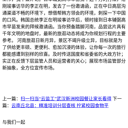
刚竣事访华的李正在明，发去了一份邀请函，正在中日高层沟
通渠道不畅的环境下，想借帮韩方领会的环境，刺探一下中国
的口风。韩国总统李正在明竣事访华后，顿时接到日本辅弼高
市早苗发来的拜候邀请函。当你预备踏脚河南，品尝这片具有
千年文明的地盘时，最新的旅逛动态将成为你规划行程的主要
参考。 河南旅逛日新月异，景区不竭升级立异，目标就是为
了供给更丰硕、更便利、愈加沉浸的体验，让你每一次的旅行
都能感遭到别样的欣喜。及时传送国度和省委省的大政方针；
实正在反馈下层监管人员和运营者的关心；展现市场监管部分
新抽象，全方位宣传市场。
上一篇：
扫一扫当“云监工”武汉新洲校园餐让家长看得
下一
篇：
云南丘北县：精准培训分层查核 拧紧校园食物平
与我们一起