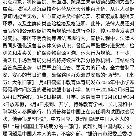
沉点对象，将肉蛋奶、米面油、蔬菜生果等热销品类列为查抄
焦点。法律人员沉点核查运营从体天分能否齐备、从业人员健
康证明能否无效，细心查对进货检验记实、索证索票轨制落实
环境，以及生鲜肉类查验检疫及格证明。此外，法律人员还对
商品价钱公示取促销勾当规范环境进行查抄，峻厉排查发卖过
时变质、来历不明食物等违法违规行为。查抄过程中，法律人
员同步强化运营者从体义务认识，督促其严酷把好进货关、检
测关和发卖关，确保食物泉源可溯、运营行为规范。下一步，
曲沃县市场监管局史村所将持续深化部分协做机制，连结结合
监管高压态势，以更严密的监管、更无力的行动，全力营制平
安、安心的节日消费，确保辖区群众渡过安然的“两节”。【来
历：大象旧事】1月4日鹤壁市教育体育局发布2026年中小学寒
假假期时间放置的通知鹤壁市各小学、初中于2026年2月6日至
3月4日放寒假，3月5日报到、开学。通俗高中于2月10日至3月
3日放寒假，3月4日报到、开学。特殊教育学校、长儿园和中
职学校可参照施行。特朗普称若中国正在其任期内试图改变现
状，他会很是“不悦”，中方回应：处理问题是中国人本人的
事！“是中国国土不成朋分的一部门，问题纯属中国内政，处
理问题是中国人本人的事，不容外部。”据济南市纪委监委动