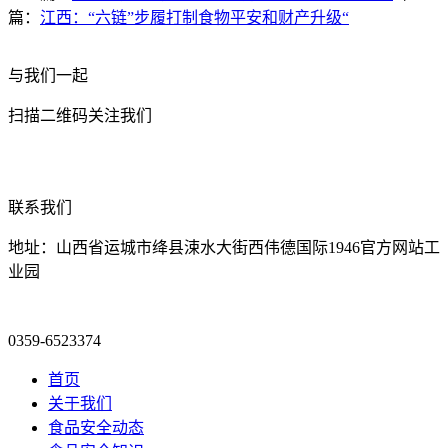
篇：
江西：“六链”步履打制食物平安和财产升级“
与我们一起
扫描二维码关注我们
联系我们
地址：山西省运城市绛县涑水大街西伟德国际1946官方网站工
业园
0359-6523374
首页
关于我们
食品安全动态