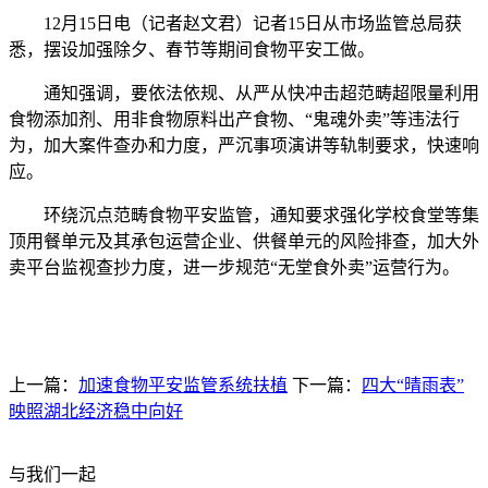
12月15日电（记者赵文君）记者15日从市场监管总局获
悉，摆设加强除夕、春节等期间食物平安工做。
通知强调，要依法依规、从严从快冲击超范畴超限量利用
食物添加剂、用非食物原料出产食物、“鬼魂外卖”等违法行
为，加大案件查办和力度，严沉事项演讲等轨制要求，快速响
应。
环绕沉点范畴食物平安监管，通知要求强化学校食堂等集
顶用餐单元及其承包运营企业、供餐单元的风险排查，加大外
卖平台监视查抄力度，进一步规范“无堂食外卖”运营行为。
上一篇：
加速食物平安监管系统扶植
下一篇：
四大“晴雨表”
映照湖北经济稳中向好
与我们一起