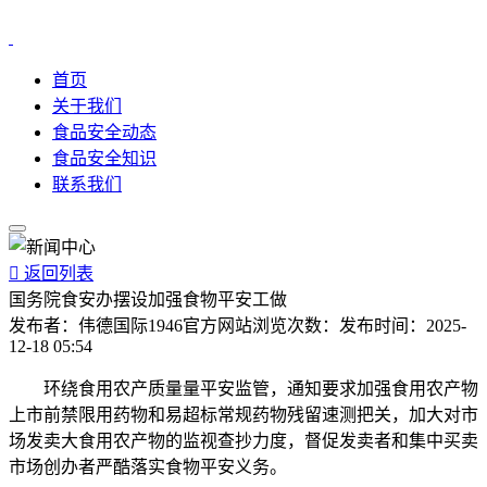
首页
关于我们
食品安全动态
食品安全知识
联系我们

返回列表
国务院食安办摆设加强食物平安工做
发布者：
伟德国际1946官方网站
浏览次数：
发布时间：
2025-
12-18 05:54
环绕食用农产质量量平安监管，通知要求加强食用农产物
上市前禁限用药物和易超标常规药物残留速测把关，加大对市
场发卖大食用农产物的监视查抄力度，督促发卖者和集中买卖
市场创办者严酷落实食物平安义务。