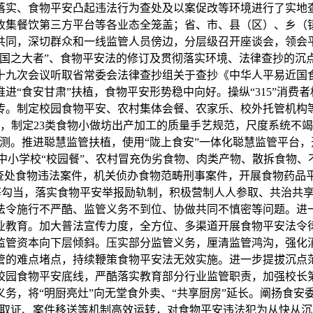
落实、食物平安凸起违法行为查处及以案促改等环境进行了实地查
收集餐饮第三方平台等各业态全笼盖；省、市、县（区）、乡（
共同，深切群众和一线监管人员傍边，分层级召开座谈会，领会
“国之大者”、食物平安法的修订及贯彻落实环境、法律查抄的沉
第十九次会议听取省常委会法律查抄组关于查抄《中华人平易近
进“食安甘肃”扶植，食物平安形势稳中向好。操纵“315”消费
传。制定校园食物平安、农村集体会餐、农家乐、校外托管机构等
4项，制定23类食物小做坊出产加工的质量手艺规范，尺度系统不
测。推进聪慧监管扶植，使用“陇上食安”一体化聪慧监管平台，
开展中小学校“校园餐”、农村冒充伪劣食物、肉类产物、散拆食
。查处食物违法案件，机关侦办食物范畴刑事案件，开展食物药品
榜”等勾当，落实食物平安举报励轨制，积极营制人人参取、共治
法令施行不严酷、监管义务不到位、协做共同不慎密等问题。进
业教育。加大普法宣传力度，全方位、多渠道开展食物平安法令
监管资本向下层倾斜。压实部分监管义务，厘清监管鸿沟，强化
管的难点堵点，持续鞭策食物平安法无效实施。进一步提拔沉点
校园食物平安底线，严酷落实教育部分行业监管职责，加强校长
务，将“明厨亮灶”向无堂食外卖、“共享厨房”延长。阐扬食安
测取证、案件移送等机制高效运转，对食物平安违法犯为从快从