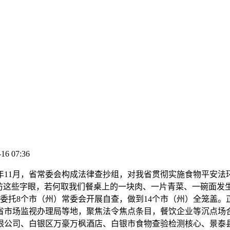
-16 07:36
1月，省常委会构成法律查抄组，对我省贯彻实施食物平安法
访这些字眼，若何取我们餐桌上的一块肉、一片青菜、一碗面发生
委托8个市（州）常委会开展自查，做到14个市（州）全笼盖
省市场监视办理局等地，聚焦法令焦点条目，餐饮企业等沉点场
限公司、白银区万豪万枫酒店、白银市食物查验检测核心、景泰