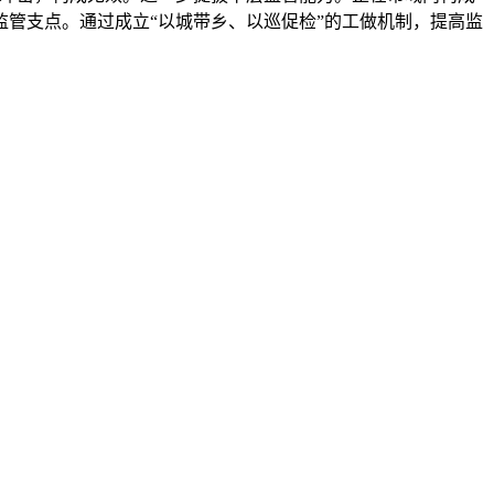
管支点。通过成立“以城带乡、以巡促检”的工做机制，提高监