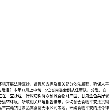
环境开展法律查抄，督促和支撑及相关部分依法履职，确保人平
毗连？本年11月上中旬，5位省常委会副从任带队，分赴、白
。正在，查抄组一行深切树屏众创城食物财产园、甘肃金色美岸餐
合运转环境，听取相关环境报告请示，深切领会食物平安法贯彻
县草窝滩镇甘肃品高食物无限公司等地，环绕食物平安的法令律