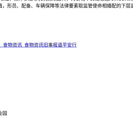
植，形员、配备、车辆保障等法律要素取监管使命相婚配的下层监
_1_食物资讯_食物资讯旧事报道平安行
业园