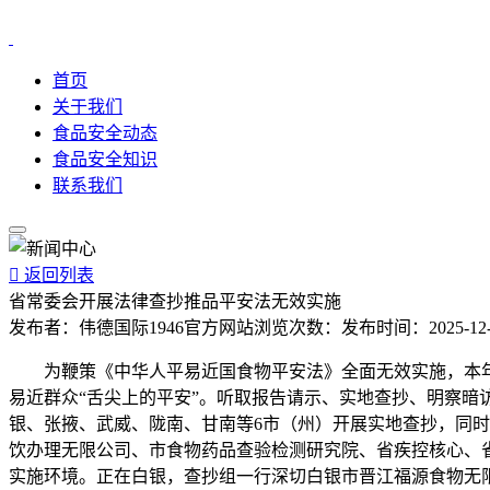
首页
关于我们
食品安全动态
食品安全知识
联系我们

返回列表
省常委会开展法律查抄推品平安法无效实施
发布者：
伟德国际1946官方网站
浏览次数：
发布时间：
2025-12
为鞭策《中华人平易近国食物平安法》全面无效实施，本年1
易近群众“舌尖上的平安”。听取报告请示、实地查抄、明察暗
银、张掖、武威、陇南、甘南等6市（州）开展实地查抄，同时
饮办理无限公司、市食物药品查验检测研究院、省疾控核心、
实施环境。正在白银，查抄组一行深切白银市晋江福源食物无