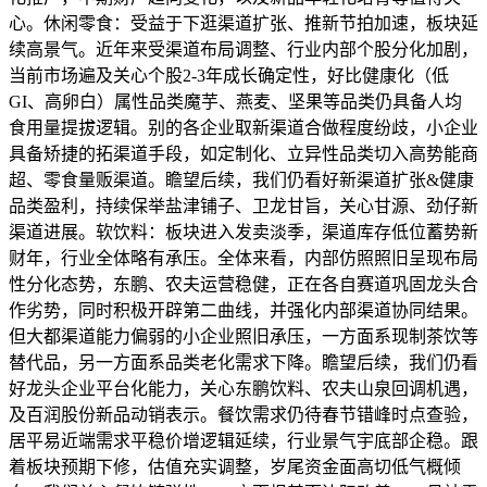
心。休闲零食：受益于下逛渠道扩张、推新节拍加速，板块延
续高景气。近年来受渠道布局调整、行业内部个股分化加剧，
当前市场遍及关心个股2-3年成长确定性，好比健康化（低
GI、高卵白）属性品类魔芋、燕麦、坚果等品类仍具备人均
食用量提拔逻辑。别的各企业取新渠道合做程度纷歧，小企业
具备矫捷的拓渠道手段，如定制化、立异性品类切入高势能商
超、零食量贩渠道。瞻望后续，我们仍看好新渠道扩张&健康
品类盈利，持续保举盐津铺子、卫龙甘旨，关心甘源、劲仔新
渠道进展。软饮料：板块进入发卖淡季，渠道库存低位蓄势新
财年，行业全体略有承压。全体来看，内部仿照照旧呈现布局
性分化态势，东鹏、农夫运营稳健，正在各自赛道巩固龙头合
作劣势，同时积极开辟第二曲线，并强化内部渠道协同结果。
但大都渠道能力偏弱的小企业照旧承压，一方面系现制茶饮等
替代品，另一方面系品类老化需求下降。瞻望后续，我们仍看
好龙头企业平台化能力，关心东鹏饮料、农夫山泉回调机遇，
及百润股份新品动销表示。餐饮需求仍待春节错峰时点查验，
居平易近端需求平稳价增逻辑延续，行业景气宇底部企稳。跟
着板块预期下修，估值充实调整，岁尾资金面高切低气概倾