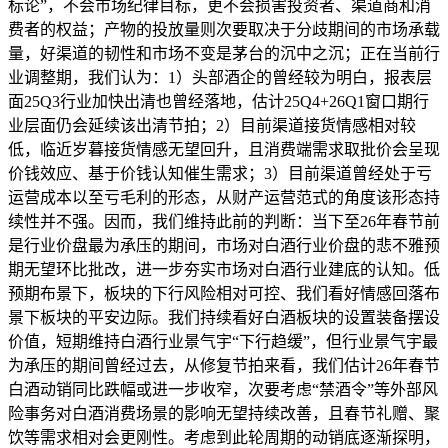
标论”，不会市场纪律目标，更不会损害投资者、渠道商和消
费者的权益；产物的投放量则次要取决于分歧期间的市场承载
量，好渠道的韧性和市场不变是茅台的沉中之沉；正在当前行
业调整期，我们认为：1）头部酒企的曾经较为明白，报表层
面25Q3行业加快出清也曾经落地，估计25Q4+26Q1窗口期行
业层面仍会延续该出清节拍；2）目前渠道接货情感相对较
低，临近岁暮接货情感无望回升，且消费端需求取批价会呈现
价钱效应、基于价钱认知催生需求；3）目前渠道曾经处于亏
运营成本以至亏毛利的形态，从财产运营范式的角度该形态持
续性并不强。因而，我们维持此前的判断：当下至26年春节前
是行业价盘最为承压的期间，市场对白酒行业价盘的悲不雅预
期无望环比批改，进一步夯实市场对白酒行业建底的认知。低
预期布景下，板块的下行风险相对可控、我们看好情感回落布
景下板块的平安边际。我们持续看好白酒板块的设置装备摆设
价值，短期维持白酒行业景气宇“下行趋缓”，但行业景气宇最
为承压的期间曾经过去，从修复节拍来看，我们估计26年春节
白酒动销同比跌幅或进一步收窄，次要考虑“禁酒令”等外部风
险事务对白酒消费场景的影响无望持续改善，且春节礼赠、聚
饮等需求相对会更刚性。考虑到此轮周期的动销底逐渐探明，