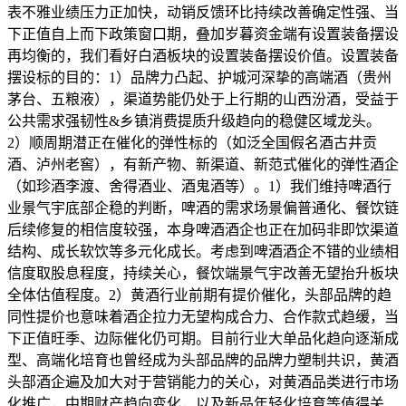
表不雅业绩压力正加快，动销反馈环比持续改善确定性强、当
下正值自上而下政策窗口期，叠加岁暮资金端有设置装备摆设
再均衡的，我们看好白酒板块的设置装备摆设价值。设置装备
摆设标的目的：1）品牌力凸起、护城河深挚的高端酒（贵州
茅台、五粮液），渠道势能仍处于上行期的山西汾酒，受益于
公共需求强韧性&乡镇消费提质升级趋向的稳健区域龙头。
2）顺周期潜正在催化的弹性标的（如泛全国假名酒古井贡
酒、泸州老窖），有新产物、新渠道、新范式催化的弹性酒企
（如珍酒李渡、舍得酒业、酒鬼酒等）。1）我们维持啤酒行
业景气宇底部企稳的判断，啤酒的需求场景偏普通化、餐饮链
后续修复的相信度较强，本身啤酒酒企也正在加码非即饮渠道
结构、成长软饮等多元化成长。考虑到啤酒酒企不错的业绩相
信度取股息程度，持续关心，餐饮端景气宇改善无望抬升板块
全体估值程度。2）黄酒行业前期有提价催化，头部品牌的趋
同性提价也意味着酒企拉力无望构成合力、合作款式趋缓，当
下正值旺季、边际催化仍可期。目前行业大单品化趋向逐渐成
型、高端化培育也曾经成为头部品牌的品牌力塑制共识，黄酒
头部酒企遍及加大对于营销能力的关心，对黄酒品类进行市场
化推广，中期财产趋向变化，以及新品年轻化培育等值得关