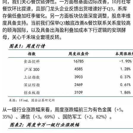
向，我们关心餐饮链弹性。一方面根基面边际改善，10月社零
餐饮环比提速，且部门龙头企业反馈出货增速好于Q3，系库
存偏低叠加旺季催化。另一方面板块估值深度调整，股息率维
度具备支持。当前我们保举Q3触底改善&餐饮联系关系度较高
的颐海国际，以及具备出海盈利叠加成本下行逻辑的安琪酵
母，关心千禾味业窘境反转。
从一级行业涨跌幅来看，周度涨跌幅前三为有色金属（+5。
35%）、通信（+3。69%）、国防军工（+2。82%）。