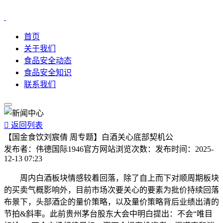
首页
关于我们
食品安全动态
食品安全知识
联系我们

返回列表
【国金食饮刘宸倩 周专题】白酒关心底部契机公
发布者：
伟德国际1946官方网站
浏览次数：
发布时间：
2025-
12-13 07:23
周内白酒板块情感较着回落，除了自上而下对顺周期板块
的买卖气概影响外，目前市场次要关心的要素为批价持续回落
布景下，头部酒企的量价策略，以及量价策略背后业绩出清的
节拍&斜率。此前贵州茅台股东大会中明白提出：不会“唯目