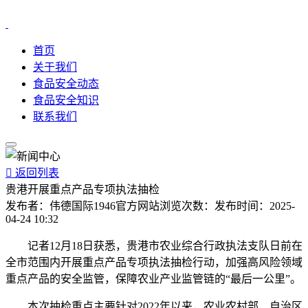
首页
关于我们
食品安全动态
食品安全知识
联系我们

返回列表
贵港开展重点产品专项执法抽检
发布者：
伟德国际1946官方网站
浏览次数：
发布时间：
2025-
04-24 10:32
记者12月18日获悉，贵港市农业综合行政执法支队日前在
全市范围内开展重点产品专项执法抽检行动，加强高风险领域
重点产品的安全监管，保障农业产业监管链的“最后一公里”。
本次抽检重点主要针对2022年以来，农业农村部、自治区