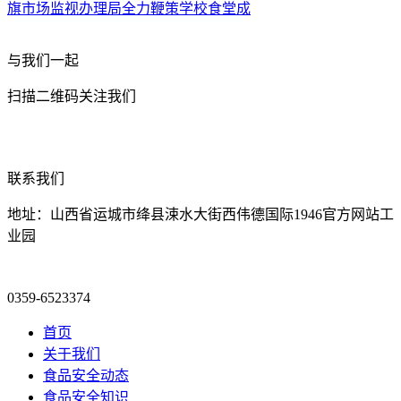
旗市场监视办理局全力鞭策学校食堂成
与我们一起
扫描二维码关注我们
联系我们
地址：山西省运城市绛县涑水大街西伟德国际1946官方网站工
业园
0359-6523374
首页
关于我们
食品安全动态
食品安全知识