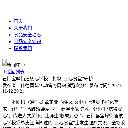
首页
关于我们
食品安全动态
食品安全知识
联系我们

返回列表
石门宝峰街道核心学校：打制“三心食堂”守护
发布者：
伟德国际1946官方网站
浏览次数：
发布时间：
2025-
11-12 20:21
本网讯（通信员 覃正亚 向金文 文/图）“满脚多样化需
求，让师生‘感触感染爱心’； 建牢平安防地，让师生‘吃得安
心’；传送人文关怀，让师生‘收成润心’”。石门县宝峰街道核
心学校党总支汪洋阐述的“三心食堂”让发生强烈共识，全场响