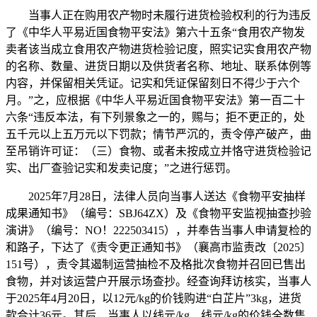
当事人正在购用农产物时未履行进货检验权利的行为违反
了《中华人平易近国食物平安法》第六十五条“食用农产物发
卖者该当成立食用农产物进货检验记度，照实记实食用农产物
的名称、数量、进货日期以及供货者名称、地址、联系体例等
内容，并保留相关凭证。记实和凭证保留刻日不得少于六个
月。”之，应根据《中华人平易近国食物平安法》第一百二十
六条“违反本法，有下列景象之一的，赐与；拒不更正的，处
五千元以上五万元以下罚款；情节严沉的，责令停产破产，曲
至吊销许可证：（三）食物、或者未按成立并恪守进货检验记
实、出厂查验记实和发卖记度；”之进行惩罚。
2025年7月28日，法律人员向当事人送达《食物平安抽样
成果通知书》（编号：SBJ64ZX）及《食物平安监视抽查抄验
演讲》（编号：NO！222503415），并奉告当事人申请复检的
和路子，下达了《责令更正通知书》（襄高市监责改〔2025〕
151号），责令其遏制运营抽检不及格批次食物并召回已售出
食物，并对该运营户开展示场查抄。经查询拜访核实，当事人
于2025年4月20日，以12元/kg的价钱购进“白芷片”3kg，进货
款合计36元。其后，当事人以线元/kg、线元/kg的价钱全数售