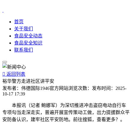
首页
关于我们
食品安全动态
食品安全知识
联系我们

返回列表
裕华警方走进社区讲平安
发布者：
伟德国际1946官方网站
浏览次数：
发布时间：
2025-
10-17 17:39
本报讯（记者 鲍娜军）为深切推进冲击盗窃电动自行车
专项勾当走深走实，普遍开展宣传策动工做，出力提拔群众平
安防备认识，建牢社区平安防地。前往搜狐，查看更多？。