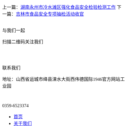
上一篇：
湖南永州市冷水滩区强化食品安全检验检测工作
下
一篇：
吉林市食品安全专项抽检活动收官
与我们一起
扫描二维码关注我们
联系我们
地址：山西省运城市绛县涑水大街西伟德国际1946官方网站工
业园
0359-6523374
首页
关于我们