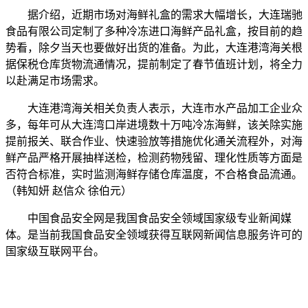
据介绍，近期市场对海鲜礼盒的需求大幅增长，大连瑞驰
食品有限公司定制了多种冷冻进口海鲜产品礼盒，按目前的趋
势看，除夕当天也要做好出货的准备。为此，大连港湾海关根
据保税仓库货物流通情况，提前制定了春节值班计划，将全力
以赴满足市场需求。
大连港湾海关相关负责人表示，大连市水产品加工企业众
多，每年可从大连湾口岸进境数十万吨冷冻海鲜，该关除实施
提前报关、联合作业、快速验放等措施优化通关流程外，对海
鲜产品严格开展抽样送检，检测药物残留、理化性质等方面是
否符合标准，实时监测海鲜存储仓库温度，不合格食品流通。
（韩知妍 赵信众 徐伯元）
中国食品安全网是我国食品安全领域国家级专业新闻媒
体。是当前我国食品安全领域获得互联网新闻信息服务许可的
国家级互联网平台。