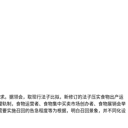
求。据领会，取现行法子比拟，新修订的法子压实食物出产运
理轨制，食物运营者、食物集中买卖市场创办者、食物展销会举
需要实施召回的告急程度等为根据，明白召回景象，并不同化设