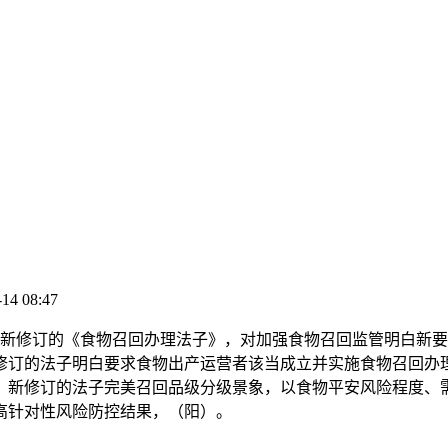
-14 08:47
新修订的《食物召回办理法子》，对加强食物召回监管明白新要
修订的法子明白要求食物出产运营者该当成立并实施食物召回办
，新修订的法子完美召回品级分级景象，以食物平安风险程度、
，提高针对性风险防控结果，（阳）。