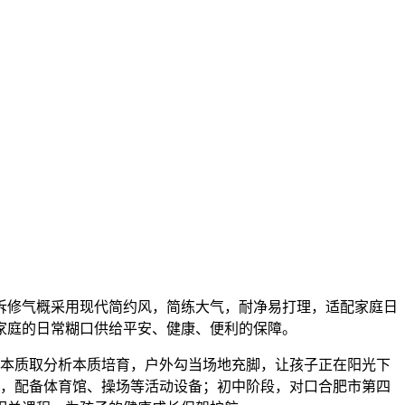
。拆修气概采用现代简约风，简练大气，耐净易打理，适配家庭日
家庭的日常糊口供给平安、健康、便利的保障。
体本质取分析本质培育，户外勾当场地充脚，让孩子正在阳光下
熬炼，配备体育馆、操场等活动设备；初中阶段，对口合肥市第四