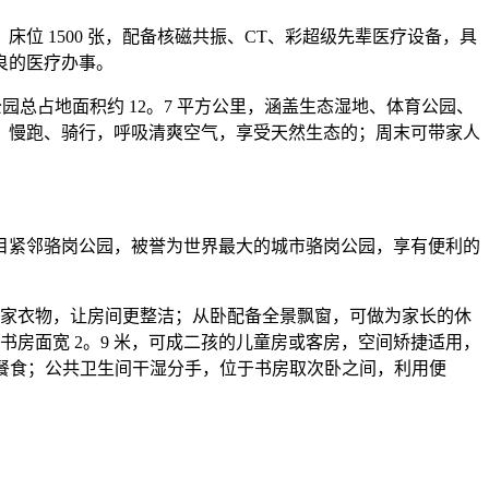
位 1500 张，配备核磁共振、CT、彩超级先辈医疗设备，具
良的医疗办事。
园总占地面积约 12。7 平方公里，涵盖生态湿地、体育公园、
、慢跑、骑行，呼吸清爽空气，享受天然生态的；周末可带家人
紧邻骆岗公园，被誉为世界最大的城市骆岗公园，享有便利的
全家衣物，让房间更整洁；从卧配备全景飘窗，可做为家长的休
书房面宽 2。9 米，可成二孩的儿童房或客房，空间矫捷适用，
的餐食；公共卫生间干湿分手，位于书房取次卧之间，利用便