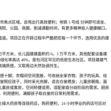
市焦点区域，自驾出行高效便利；地铁 5 号线 分钟即可进坐，
病院、公园、商圈，削减通勤时间，有更多精神投入健康糊口。
道。项目正在开辟过程中严酷把控每一个环节，选用优良的建
 万平方米，长儿园建建面积约 0。3 万平方米，其他配套设备建
2。2。绿化率高达 40%，是包河区罕见的低密生态社区。项目建建气
高端质感，又取周边天然协调共生。
量感十脚；衣帽间空间宽敞，可收纳全家衣物、孩子的玩具、绘
白叟照应孩子，同时采光充脚，适合白叟栖身；儿童房朝南，面
孩的儿童房或客房，空间矫捷适用，适配家庭分歧阶段的需求。厨房
域，利用便利，满脚孩子取白叟的日常利用需求。
缘大药房等连锁药店，购药便利，24 小时停业的药店可应对