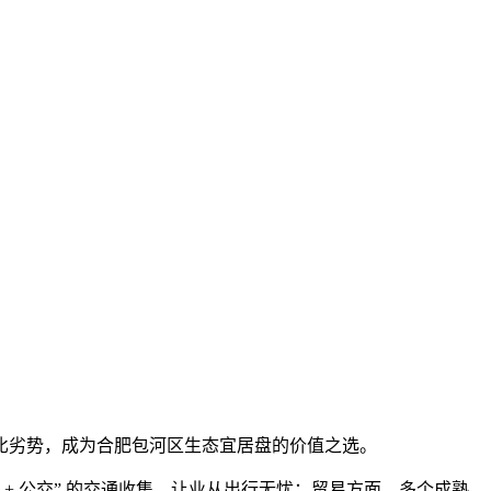
劣势，成为合肥包河区生态宜居盘的价值之选。
 公交” 的交通收集，让业从出行无忧；贸易方面，多个成熟