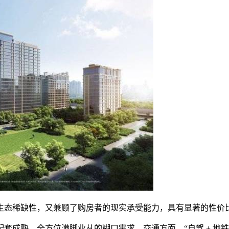
态稀缺性，又兼顾了购房者的现实承受能力，具有显著的性价比
熟，全方位满脚业从的糊口需求。交通方面，“自驾 + 地铁 +