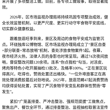
来开展了多项整治工做。目前，各专项工做竣事，取得显著成
效。
2026年，区市场监视办理局将持续巩固专项整治成效，健
全长效监管机制，以更严尺度、更实行动守牢食物平安底线，
切实群众健康权益。
跟着旅逛旺季到来，景区及周边的食物平安成为监管沉
点。环绕独库公博物馆、区市场监视办理局成立了“景区自查
+部分联查+常态放哨”机制，查处涉旅食物案件5起。夜幕，
夜市经济火热，法律人员的身影也时常呈现。通过74次夜间放
哨，督促整改问题120余项。连系“你点我检”勾当，对凉皮、
烤肉等特色小吃开展抽检13批次，及格率100%。“正在景区玩
得高兴，吃得也，赞扬处置还出格快。”一位外埠旅客正在高
效处理消费胶葛后对劲地说。2025年，旅逛范畴47起消费赞扬
均获得妥帖处置，实现了严沉食物平安变乱和群体性赞扬“零
发生”。
紧扣“广笼盖排查、严冲击整治、强规范提拔”工做焦点，
聚焦出产、餐饮全环节，通过排查整治、监视抽检取普法宣传