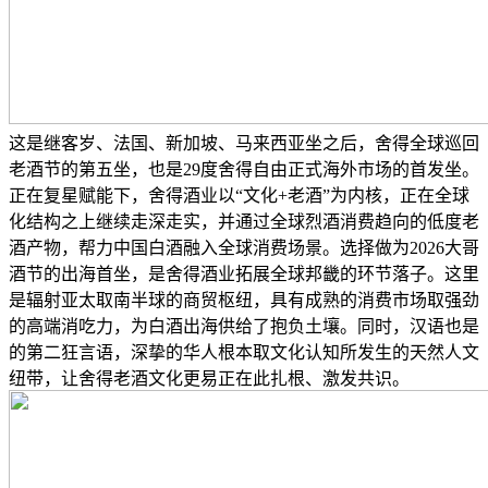
这是继客岁、法国、新加坡、马来西亚坐之后，舍得全球巡回
老酒节的第五坐，也是29度舍得自由正式海外市场的首发坐。
正在复星赋能下，舍得酒业以“文化+老酒”为内核，正在全球
化结构之上继续走深走实，并通过全球烈酒消费趋向的低度老
酒产物，帮力中国白酒融入全球消费场景。选择做为2026大哥
酒节的出海首坐，是舍得酒业拓展全球邦畿的环节落子。这里
是辐射亚太取南半球的商贸枢纽，具有成熟的消费市场取强劲
的高端消吃力，为白酒出海供给了抱负土壤。同时，汉语也是
的第二狂言语，深挚的华人根本取文化认知所发生的天然人文
纽带，让舍得老酒文化更易正在此扎根、激发共识。