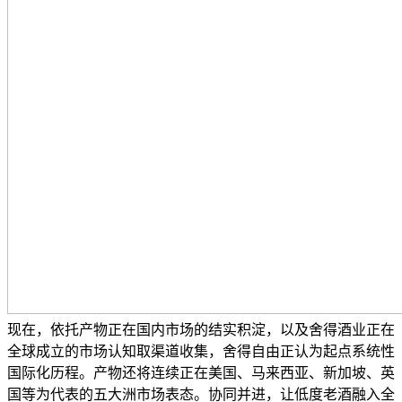
现在，依托产物正在国内市场的结实积淀，以及舍得酒业正在
全球成立的市场认知取渠道收集，舍得自由正认为起点系统性
国际化历程。产物还将连续正在美国、马来西亚、新加坡、英
国等为代表的五大洲市场表态。协同并进，让低度老酒融入全