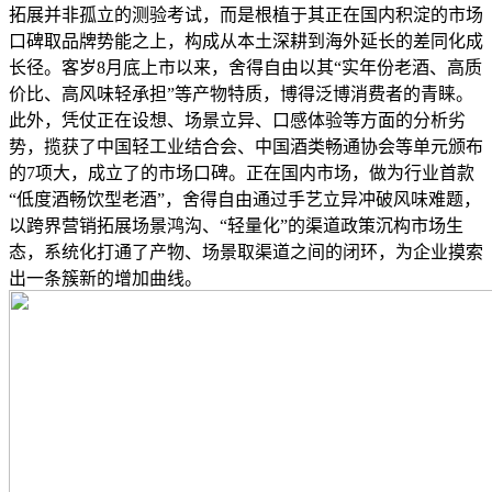
拓展并非孤立的测验考试，而是根植于其正在国内积淀的市场
口碑取品牌势能之上，构成从本土深耕到海外延长的差同化成
长径。客岁8月底上市以来，舍得自由以其“实年份老酒、高质
价比、高风味轻承担”等产物特质，博得泛博消费者的青睐。
此外，凭仗正在设想、场景立异、口感体验等方面的分析劣
势，揽获了中国轻工业结合会、中国酒类畅通协会等单元颁布
的7项大，成立了的市场口碑。正在国内市场，做为行业首款
“低度酒畅饮型老酒”，舍得自由通过手艺立异冲破风味难题，
以跨界营销拓展场景鸿沟、“轻量化”的渠道政策沉构市场生
态，系统化打通了产物、场景取渠道之间的闭环，为企业摸索
出一条簇新的增加曲线。