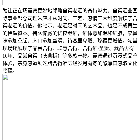
为让正在场嘉宾更好地领略舍得老酒的奇特魅力，舍得酒业国
际事业部总司理朱应才从时间、工艺、感情三大维度解读了舍
得老酒的价值。他暗示，老酒是时间的艺术品，也是不成再生
的稀缺资本。持久储藏的优良老酒，酒体愈加温和细腻，喷鼻
味愈加凸起，入口愈加丝滑，待客显卑贱、珍藏更增值。勾当
现场还展现了品尝舍得、聪慧舍得、舍得酒·圣贤、藏品舍得
10年、品尝舍得（庆典拆）等多款产物。嘉宾通过沉浸式品鉴
体验，亲身感遭到沱牌舍得酒历经岁月凝练的醇厚口感取文化
底蕴。