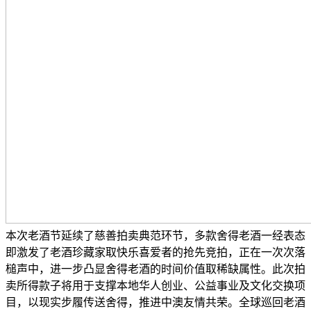
本次老酒节延续了慈善拍卖典范环节，多款舍得老酒一经表态
即激发了老酒珍藏家取快乐喜爱者的抢先竞拍，正在一次次落
槌声中，进一步凸显舍得老酒的时间价值取稀缺属性。此次拍
卖所得款子将用于支撑本地华人创业、公益事业及文化交换项
目，以现实步履传送舍得，推进中澳友情共荣。全球巡回老酒