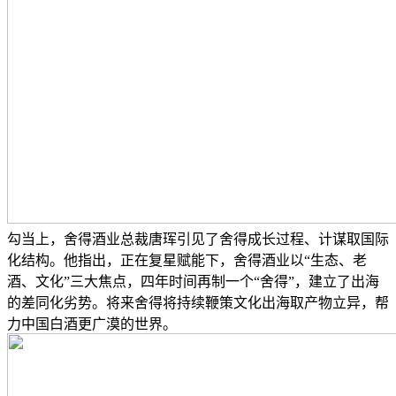
勾当上，舍得酒业总裁唐珲引见了舍得成长过程、计谋取国际
化结构。他指出，正在复星赋能下，舍得酒业以“生态、老
酒、文化”三大焦点，四年时间再制一个“舍得”，建立了出海
的差同化劣势。将来舍得将持续鞭策文化出海取产物立异，帮
力中国白酒更广漠的世界。