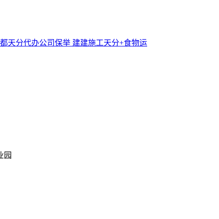
Q1成都天分代办公司保举 建建施工天分+食物运
业园