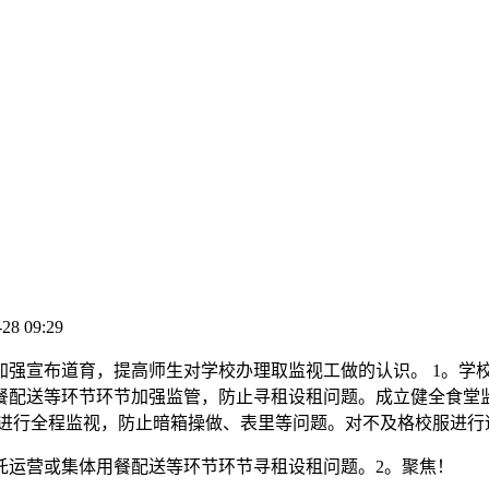
-28 09:29
宣布道育，提高师生对学校办理取监视工做的认识。 1。学校
餐配送等环节环节加强监管，防止寻租设租问题。成立健全食堂监
程进行全程监视，防止暗箱操做、表里等问题。对不及格校服进行
运营或集体用餐配送等环节环节寻租设租问题。2。聚焦！