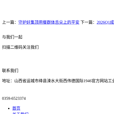
上一篇：
守护好集顶用餐群体舌尖上的平安
下一篇：
2026
与我们一起
扫描二维码关注我们
联系我们
地址：山西省运城市绛县涑水大街西伟德国际1946官方网站工
0359-6523374
首页