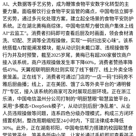
AI、大数据等手艺劣势，成为鞭策食物平安数字化转型的主
要力量。面临餐饮行业食物平安监管的痛点，中国电信立脚手
艺劣势，通过多元化处理方案，建立起全场景的食物平安防护
系统。正在湖北黄梅商综体，中国电信帮力餐饮商户集体上线
AI“云监工”。消费者扫码即可查看后厨及时画面，领会食材清
洗、切配、烹调等全流程操做，实现“一码扫出安心味”。该系
统搭载AI智能阐发模块，能从动识别未戴口罩、违规操做等
行为并及时预警，截至2025岁尾，黄梅已有超200家餐饮商户
接入该系统，商户违规操做发生率下降60%，消费者赞扬率降
低45%。天翼视联明厨亮灶则实现了线下餐厅、线上外卖全场
景笼盖。正在线下，消费者可通过门店的“一店一码”扫码旁不
雅后厨曲播；线上，正在美团、饿了么等外卖平台的“通明餐
厅”专区，接入该系统的商家可及时展现后厨环境。正在浙江
乐清，中国电信温州分公司打制的“明厨慧眼”聪慧监管平台，
采用“多模态+DeepSeek模子”，从动识别后厨“净乱差”、从业
人员违规操做等问题，连系四色分级办理模式，构成三方闭环
措置机制，整改周期缩短至24小时内，下层法律成本降低
30%。此外，正在湖南祁阳，中国电信帮力搭建的校园聪慧食
堂监管平台，笼盖多所中小学，让家长通过手机即可查看孩子