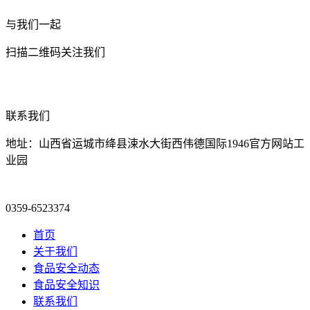
与我们一起
扫描二维码关注我们
联系我们
地址：山西省运城市绛县涑水大街西伟德国际1946官方网站工
业园
0359-6523374
首页
关于我们
食品安全动态
食品安全知识
联系我们