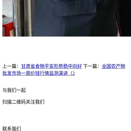
上一篇：
甘肃省食物平安形势稳中向好
下一篇：
全国农产物
批发市场一周价钱行情监测演讲（2
与我们一起
扫描二维码关注我们
联系我们