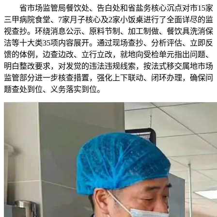
省市场监管局餐饮处、告白处和省盐务核心沉点对市15家
三甲病院食堂、7家月子核心及2家小饭桌进行了全面详尽的监
视查抄。环绕消息公示、原料节制、加工制做、餐饮具洗消保
洁等十大类35项内容展开。通过现场查抄、分析评估、立即反
馈的体例，边查边改、立行立改，就地向受检单元指出问题、
明白整改要求，对发觉的违法违规线索，按法式移交属地市场
监管部分进一步核查措置，强化上下联动、闭环办理，确保问
题查处到位、义务落实到位。