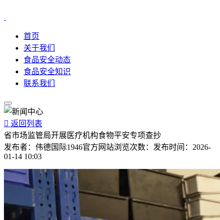
首页
关于我们
食品安全动态
食品安全知识
联系我们

返回列表
省市场监管局开展医疗机构食物平安专项查抄
发布者：
伟德国际1946官方网站
浏览次数：
发布时间：
2026-
01-14 10:03