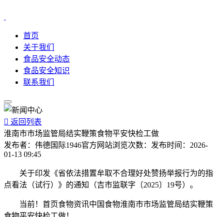
首页
关于我们
食品安全动态
食品安全知识
联系我们

返回列表
淮南市市场监管局结实鞭策食物平安快检工做
发布者：
伟德国际1946官方网站
浏览次数：
发布时间：
2026-
01-13 09:45
关于印发《省依法措置牟取不合理好处赞扬举报行为的指
点看法（试行）》的通知（吉市监联字〔2025〕19号）。
当前！首页食物资讯中国食物淮南市市场监管局结实鞭策
食物平安快检工做！