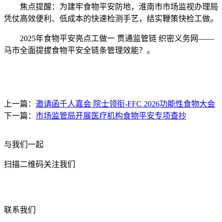
焦点提醒：为建牢食物平安防地，淮南市市场监视办理局
凭仗高效便利、低成本的快速检测手艺，结实鞭策快检工做。
2025年食物平安亮点工做一 贯通监管链 织密义务网——
马市全面提拔食物平安全链条管理效能？。
上一篇：
邀请函千人嘉会 院士领衔-FFC 2026功能性食物大会
下一篇：
市场监管局开展医疗机构食物平安专项查抄
与我们一起
扫描二维码关注我们
联系我们